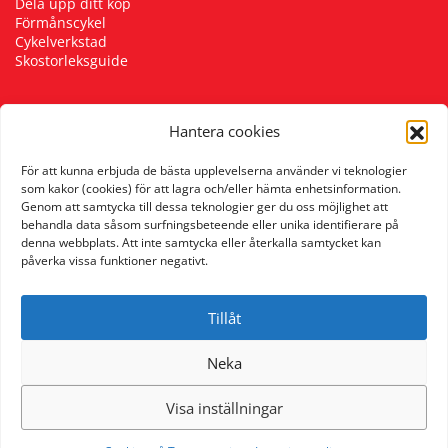
Dela upp ditt köp
Förmånscykel
Cykelverkstad
Skostorleksguide
Hantera cookies
Följ oss
För att kunna erbjuda de bästa upplevelserna använder vi teknologier
som kakor (cookies) för att lagra och/eller hämta enhetsinformation.
Genom att samtycka till dessa teknologier ger du oss möjlighet att
behandla data såsom surfningsbeteende eller unika identifierare på
denna webbplats. Att inte samtycka eller återkalla samtycket kan
påverka vissa funktioner negativt.
Tillåt
Neka
Visa inställningar