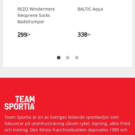
REZO
Windermere
BALTIC
Aqua
Neoprene Socks
Badstrumpor
299
kr
338
kr
Team Sportia är en av Sveriges ledande sportkedjor som
fokuserar på utomhusträning såsom cykel, löpning, aktiv fritid
och träning. Den första franchisebutiken öppnades 1989 och