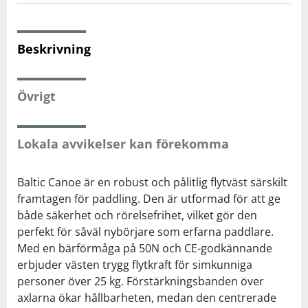
Squash
Beskrivning
Tennis
Övrigt
Träning
Lokala avvikelser kan förekomma
Volleyboll
Baltic Canoe är en robust och pålitlig flytväst särskilt
Walking
framtagen för paddling. Den är utformad för att ge
både säkerhet och rörelsefrihet, vilket gör den
perfekt för såväl nybörjare som erfarna paddlare.
Med en bärförmåga på 50N och CE-godkännande
erbjuder västen trygg flytkraft för simkunniga
personer över 25 kg. Förstärkningsbanden över
axlarna ökar hållbarheten, medan den centrerade