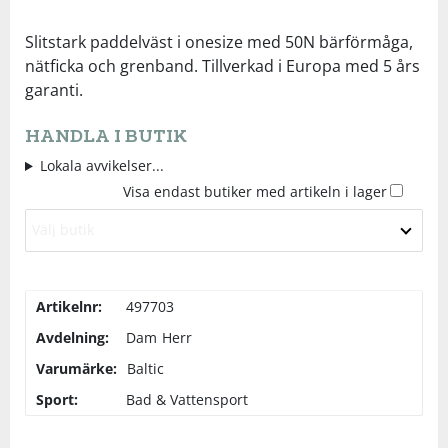
Underkläder
Skydd
Underkläder
Skydd
Längdåkning
Slitstark paddelväst i onesize med 50N bärförmåga,
nätficka och grenband. Tillverkad i Europa med 5 års
garanti.
Sporttillbehör
Sporttillbehör
Löpning
HANDLA I BUTIK
Stavar
Stavar
Orientering
Lokala avvikelser...
Visa endast butiker med artikeln i lager
Träning
Träning
Outdoor
Välj butik
Tält
Tält
Padel
Artikelnr:
497703
Väskor
Väskor
Rullskidor
Avdelning:
Dam
Herr
Varumärke:
Baltic
Övrigt
Övrigt
Simning
Sport:
Bad & Vattensport
Sportswear