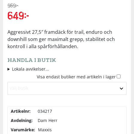
969
kr
Underkläder
Skydd
Underkläder
Skydd
Längdåkning
649
kr
Det
Det
ursprungliga
nuvarande
priset
priset
Sporttillbehör
Sporttillbehör
Löpning
Aggressivt 27,5″ framdäck för trail, enduro och
var:
är:
969kr.
649kr.
downhill som ger maximalt grepp, stabilitet och
Stavar
Stavar
Orientering
kontroll i alla spårförhållanden.
HANDLA I BUTIK
Träning
Träning
Outdoor
Lokala avvikelser...
Visa endast butiker med artikeln i lager
Tält
Tält
Padel
Välj butik
Väskor
Väskor
Rullskidor
Artikelnr:
034217
Övrigt
Övrigt
Simning
Avdelning:
Dam
Herr
Varumärke:
Maxxis
Sportswear