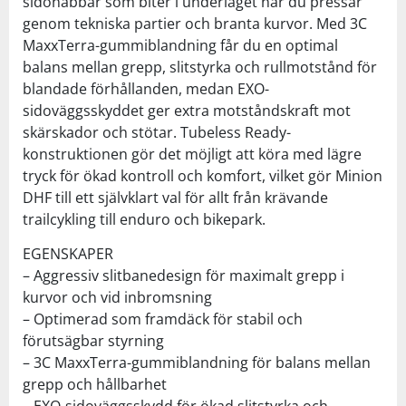
sidonabbar som biter i underlaget när du pressar
genom tekniska partier och branta kurvor. Med 3C
MaxxTerra-gummiblandning får du en optimal
balans mellan grepp, slitstyrka och rullmotstånd för
blandade förhållanden, medan EXO-
sidoväggsskyddet ger extra motståndskraft mot
skärskador och stötar. Tubeless Ready-
konstruktionen gör det möjligt att köra med lägre
tryck för ökad kontroll och komfort, vilket gör Minion
DHF till ett självklart val för allt från krävande
trailcykling till enduro och bikepark.
EGENSKAPER
– Aggressiv slitbanedesign för maximalt grepp i
kurvor och vid inbromsning
– Optimerad som framdäck för stabil och
förutsägbar styrning
– 3C MaxxTerra-gummiblandning för balans mellan
grepp och hållbarhet
– EXO-sidoväggsskydd för ökad slitstyrka och