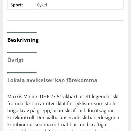
Sport:
Cykel
Squash
Tennis
Beskrivning
Träning
Övrigt
Volleyboll
Lokala avvikelser kan förekomma
Walking
Maxxis Minion DHF 27.5″ vikbart är ett legendariskt
framdäck som är utvecklat för cyklister som ställer
höga krav på grepp, bromskraft och förutsägbar
kurvkontroll. Den välbalanserade slitbanedesignen
kombinerar snabba mittnabbar med kraftiga