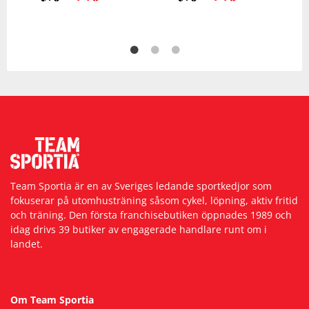
ursprungliga
nuvarande
ursprungliga
nuvarande
priset
priset
priset
priset
var:
är:
var:
är:
579kr.
449kr.
579kr.
449kr.
Team Sportia är en av Sveriges ledande sportkedjor som
fokuserar på utomhusträning såsom cykel, löpning, aktiv fritid
och träning. Den första franchisebutiken öppnades 1989 och
idag drivs 39 butiker av engagerade handlare runt om i
landet.
Om Team Sportia