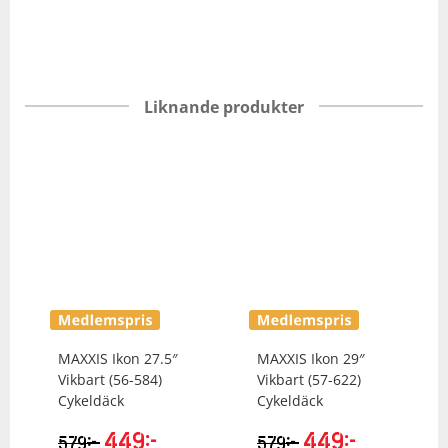
Liknande produkter
MAXXIS
Ikon 27.5″
MAXXIS
Ikon 29″
Vikbart (56-584)
Vikbart (57-622)
Cykeldäck
Cykeldäck
449
kr
449
kr
kr
kr
579
579
Det
Det
Det
Det