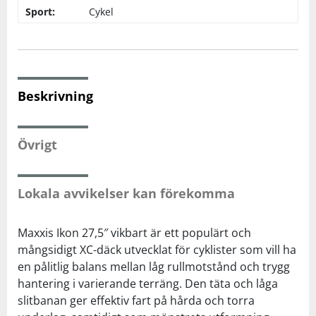
Sport:
Cykel
Squash
Tennis
Beskrivning
Träning
Övrigt
Volleyboll
Lokala avvikelser kan förekomma
Walking
Maxxis Ikon 27,5″ vikbart är ett populärt och
mångsidigt XC-däck utvecklat för cyklister som vill ha
en pålitlig balans mellan låg rullmotstånd och trygg
hantering i varierande terräng. Den täta och låga
slitbanan ger effektiv fart på hårda och torra