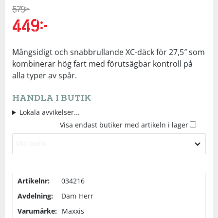
579
kr
Underkläder
Skydd
Underkläder
Skydd
Längdåkning
449
kr
Det
Det
ursprungliga
nuvarande
priset
priset
Sporttillbehör
Sporttillbehör
Löpning
Mångsidigt och snabbrullande XC-däck för 27,5″ som
var:
är:
579kr.
449kr.
kombinerar hög fart med förutsägbar kontroll på
Stavar
Stavar
Orientering
alla typer av spår.
HANDLA I BUTIK
Träning
Träning
Outdoor
Lokala avvikelser...
Visa endast butiker med artikeln i lager
Tält
Tält
Padel
Välj butik
Väskor
Väskor
Rullskidor
Artikelnr:
034216
Övrigt
Övrigt
Simning
Avdelning:
Dam
Herr
Varumärke:
Maxxis
Sportswear