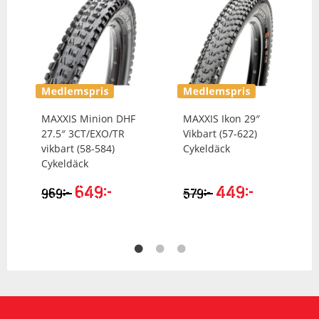
MAXXIS
Minion DHF
MAXXIS
Ikon 29″
27.5″ 3CT/EXO/TR
Vikbart (57-622)
vikbart (58-584)
Cykeldäck
Cykeldäck
649
kr
449
kr
kr
kr
969
579
Det
Det
Det
Det
ursprungliga
nuvarande
ursprungliga
nuvarande
priset
priset
priset
priset
var:
är:
var:
är:
969kr.
649kr.
579kr.
449kr.