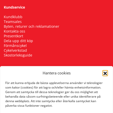
Kundservice
Kundklubb
Teamsales
Byten, returer och reklamationer
Kontakta oss
Presentkort
Dela upp ditt köp
Förmånscykel
Cykelverkstad
Skostorleksguide
Hantera cookies
Följ oss
För att kunna erbjuda de bästa upplevelserna använder vi teknologier
som kakor (cookies) för att lagra och/eller hämta enhetsinformation.
Genom att samtycka till dessa teknologier ger du oss möjlighet att
behandla data såsom surfningsbeteende eller unika identifierare på
denna webbplats. Att inte samtycka eller återkalla samtycket kan
påverka vissa funktioner negativt.