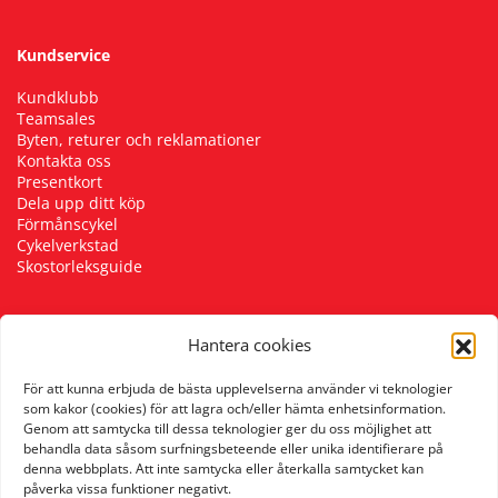
Kundservice
Kundklubb
Teamsales
Byten, returer och reklamationer
Kontakta oss
Presentkort
Dela upp ditt köp
Förmånscykel
Cykelverkstad
Skostorleksguide
Hantera cookies
Följ oss
För att kunna erbjuda de bästa upplevelserna använder vi teknologier
som kakor (cookies) för att lagra och/eller hämta enhetsinformation.
Genom att samtycka till dessa teknologier ger du oss möjlighet att
behandla data såsom surfningsbeteende eller unika identifierare på
denna webbplats. Att inte samtycka eller återkalla samtycket kan
påverka vissa funktioner negativt.