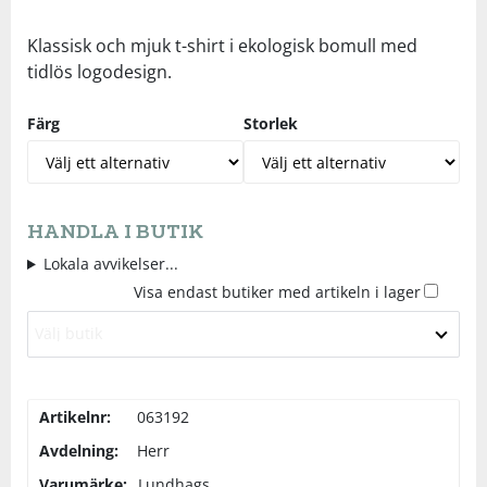
Underkläder
Skydd
Underkläder
Skydd
Längdåkning
Klassisk och mjuk t-shirt i ekologisk bomull med
tidlös logodesign.
Sporttillbehör
Sporttillbehör
Löpning
Färg
Storlek
Stavar
Stavar
Orientering
Träning
Träning
Outdoor
HANDLA I BUTIK
Lokala avvikelser...
Tält
Tält
Padel
Visa endast butiker med artikeln i lager
Välj butik
Väskor
Väskor
Rullskidor
Övrigt
Övrigt
Simning
Artikelnr:
063192
Avdelning:
Herr
Sportswear
Varumärke:
Lundhags