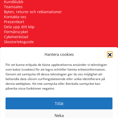
Kundklubb
Teamsales
Byten, returer och reklamationer
Kontakta oss
Presentkort
Dela upp ditt köp
Förmånscykel
Cykelverkstad
Skostorleksguide
Hantera cookies
Följ oss
För att kunna erbjuda de bästa upplevelserna använder vi teknologier
som kakor (cookies) för att lagra och/eller hämta enhetsinformation.
Genom att samtycka till dessa teknologier ger du oss möjlighet att
behandla data såsom surfningsbeteende eller unika identifierare på
denna webbplats. Att inte samtycka eller återkalla samtycket kan
påverka vissa funktioner negativt.
Tillåt
Neka