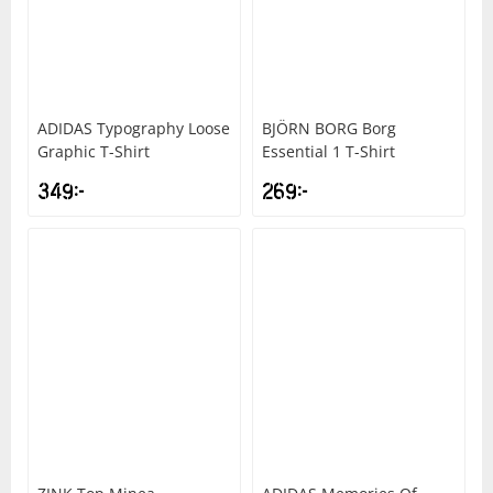
Underkläder
Skydd
Underkläder
Skydd
Längdåkning
Sporttillbehör
Sporttillbehör
Löpning
ADIDAS
Typography Loose
BJÖRN BORG
Borg
Graphic T-Shirt
Essential 1 T-Shirt
Stavar
Stavar
Orientering
349
kr
269
kr
Träning
Träning
Outdoor
Tält
Tält
Padel
Väskor
Väskor
Rullskidor
Övrigt
Övrigt
Simning
Sportswear