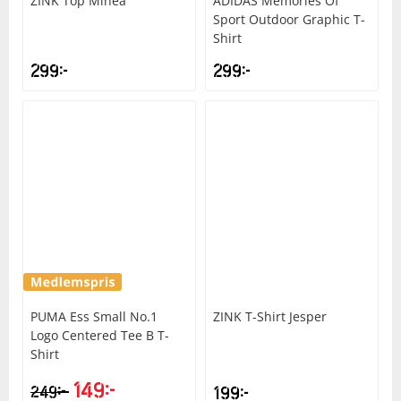
ZINK
Top Minea
ADIDAS
Memories Of
Sport Outdoor Graphic T-
Shirt
Squash
299
kr
299
kr
Tennis
Träning
Volleyboll
Walking
PUMA
Ess Small No.1
ZINK
T-Shirt Jesper
Logo Centered Tee B T-
Shirt
149
kr
kr
249
199
kr