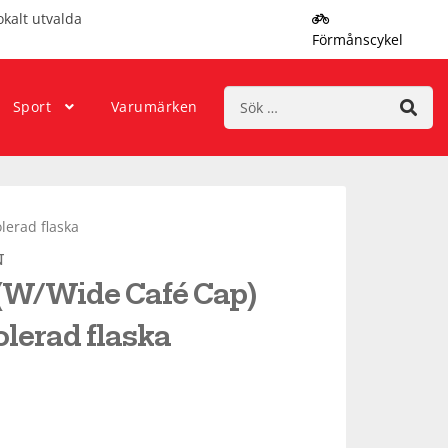
okalt utvalda
Förmånscykel
Sök
Sport
Varumärken
efter:
lerad flaska
N
W/Wide Café Cap)
olerad flaska