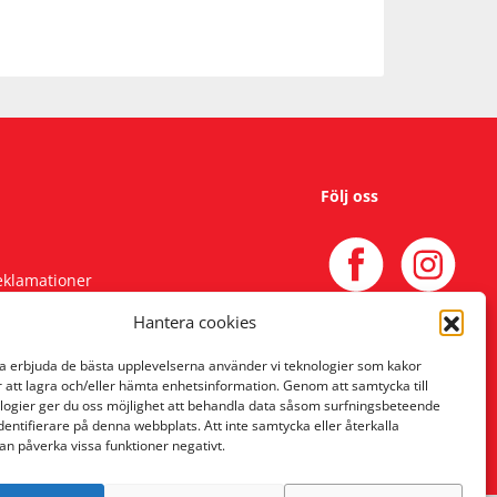
Följ oss
reklamationer
Hantera cookies
na erbjuda de bästa upplevelserna använder vi teknologier som kakor
r att lagra och/eller hämta enhetsinformation. Genom att samtycka till
logier ger du oss möjlighet att behandla data såsom surfningsbeteende
identifierare på denna webbplats. Att inte samtycka eller återkalla
an påverka vissa funktioner negativt.