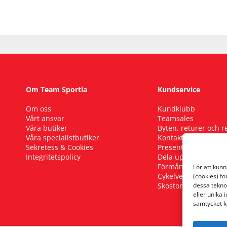
Om Team Sportia
Kundservice
Om oss
Kundklubb
Vårt ansvar
Teamsales
Våra butiker
Byten, returer och 
Våra specialistbutiker
Kontakta oss
Sekretess & Cookies
Presentkort
Integritetspolicy
Dela upp ditt köp
Förmånscykel
För att kun
Cykelverkstad
(cookies) fö
Skostorleksguide
dessa tekno
eller unika 
samtycket k