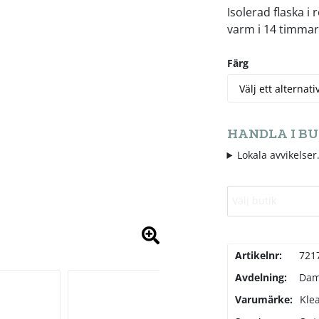
Isolerad flaska i 
varm i 14 timmar 
Färg
HANDLA I BU
Lokala avvikelser.
Välj butik
Artikelnr:
721
Avdelning:
Da
Varumärke:
Kle