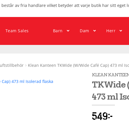
består av fria handlare vilket betyder att varje butik har sitt eget l
Team Sales
Barn
Dam
Herr
luftstillbehör
Klean Kanteen TKWide (W/Wide Café Cap) 473 ml Iso
KLEAN KANTEE
TKWide (
473 ml Is
549
kr