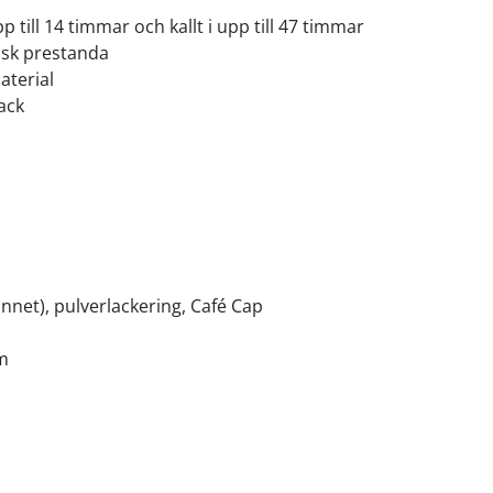
p till 14 timmar och kallt i upp till 47 timmar
isk prestanda
aterial
ack
vunnet), pulverlackering, Café Cap
rm