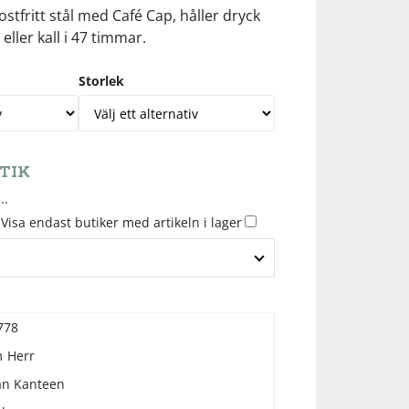
rostfritt stål med Café Cap, håller dryck
eller kall i 47 timmar.
Storlek
TIK
..
Visa endast butiker med artikeln i lager
778
m
Herr
an Kanteen