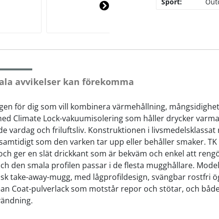
Sport:
Out
Ne
xt
ala avvikelser kan förekomma
en för dig som vill kombinera värmehållning, mångsidighet 
d Climate Lock-vakuumisolering som håller drycker varma i up
e vardag och friluftsliv. Konstruktionen i livsmedelsklassat r
, samtidigt som den varken tar upp eller behåller smaker. 
och ger en slät drickkant som är bekväm och enkel att rengö
, och den smala profilen passar i de flesta mugghållare. Mod
isk take-away-mugg, med lågprofildesign, svängbar rostfri ö
Klean Coat-pulverlack som motstår repor och stötar, och båd
vändning.