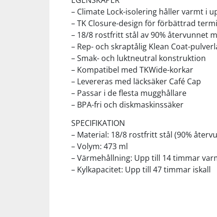
EGENSKAPER
– Climate Lock-isolering håller varmt i up
– TK Closure-design för förbättrad term
Squash
– 18/8 rostfritt stål av 90% återvunnet m
– Rep- och skraptålig Klean Coat-pulverl
Tennis
– Smak- och luktneutral konstruktion
– Kompatibel med TKWide-korkar
Träning
– Levereras med läcksäker Café Cap
– Passar i de flesta mugghållare
– BPA-fri och diskmaskinssäker
Volleyboll
SPECIFIKATION
– Material: 18/8 rostfritt stål (90% åter
Walking
– Volym: 473 ml
– Värmehållning: Upp till 14 timmar va
– Kylkapacitet: Upp till 47 timmar iskall