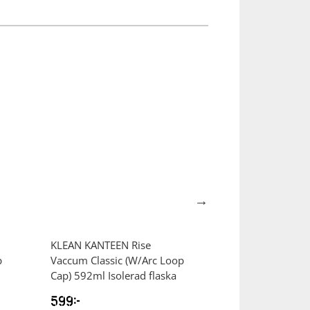
KLEAN KANTEEN
Rise
KLEAN KANTEE
p
Vaccum Classic (W/Arc Loop
Vaccum Classic (
Cap) 592ml Isolerad flaska
Cap) 473 ml Isol
599
kr
539
kr