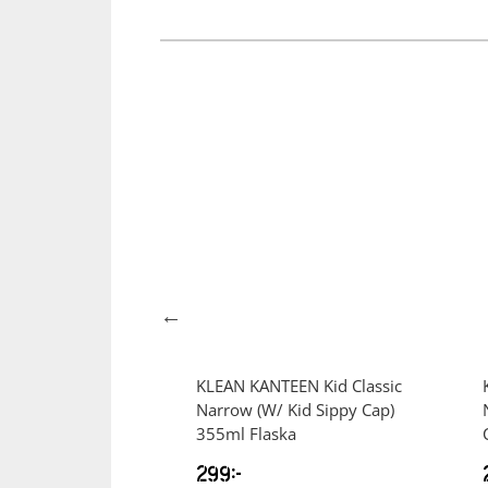
TEEN
TKWide
KLEAN KANTEEN
Kid Classic
é Cap) 355 ml
Narrow (W/ Kid Sippy Cap)
ska
355ml Flaska
299
kr