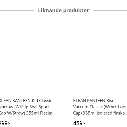
Liknande produkter
KLEAN KANTEEN
Kid Classic
KLEAN KANTEEN
Rise
Narrow (W/Flip Seal Sport
Vaccum Classic (W/Arc Loo
Cap W/Straw) 355ml Flaska
Cap) 355ml Isolerad flaska
299
kr
459
kr