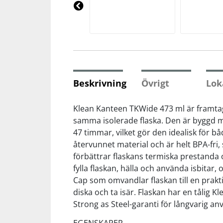
Underkläder
Skydd
Underkläder
Skydd
Längdåkning
Pre
vio
us
Sporttillbehör
Sporttillbehör
Löpning
Stavar
Stavar
Orientering
Beskrivning
Övrigt
Lok
Träning
Träning
Outdoor
Klean Kanteen TKWide 473 ml är framtag
samma isolerade flaska. Den är byggd me
47 timmar, vilket gör den idealisk för båd
Tält
Tält
Padel
återvunnet material och är helt BPA-fri
förbättrar flaskans termiska prestanda 
Väskor
Väskor
Rullskidor
fylla flaskan, hälla och använda isbitar
Cap som omvandlar flaskan till en prakt
Övrigt
Övrigt
Simning
diska och ta isär. Flaskan har en tålig 
Strong as Steel-garanti för långvarig an
Sportswear