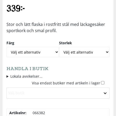
339
kr
Underkläder
Skydd
Underkläder
Skydd
Längdåkning
Sporttillbehör
Sporttillbehör
Löpning
Stor och lätt flaska i rostfritt stål med läckagesäker
sportkork och smal profil.
Stavar
Stavar
Orientering
Färg
Storlek
Träning
Träning
Outdoor
Tält
Tält
Padel
HANDLA I BUTIK
Lokala avvikelser...
Visa endast butiker med artikeln i lager
Väskor
Väskor
Rullskidor
Välj butik
Övrigt
Övrigt
Simning
Artikelnr:
066382
Sportswear