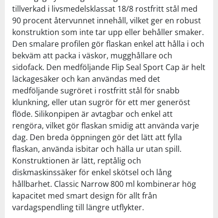
tillverkad i livsmedelsklassat 18/8 rostfritt stål med
90 procent återvunnet innehåll, vilket ger en robust
konstruktion som inte tar upp eller behåller smaker.
Den smalare profilen gör flaskan enkel att hålla i och
bekväm att packa i väskor, mugghållare och
sidofack. Den medföljande Flip Seal Sport Cap är helt
läckagesäker och kan användas med det
medföljande sugröret i rostfritt stål för snabb
klunkning, eller utan sugrör för ett mer generöst
flöde. Silikonpipen är avtagbar och enkel att
rengöra, vilket gör flaskan smidig att använda varje
dag. Den breda öppningen gör det lätt att fylla
flaskan, använda isbitar och hälla ur utan spill.
Konstruktionen är lätt, reptålig och
diskmaskinssäker för enkel skötsel och lång
hållbarhet. Classic Narrow 800 ml kombinerar hög
kapacitet med smart design för allt från
vardagspendling till längre utflykter.