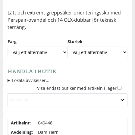
Underkläder
Skydd
Underkläder
Skydd
Längdåkning
Lätt och extremt greppsäker orienteringssko med
Perspair-ovandel och 14 OLX-dubbar för teknisk
terräng.
Sporttillbehör
Sporttillbehör
Löpning
Färg
Storlek
Stavar
Stavar
Orientering
Träning
Träning
Outdoor
HANDLA I BUTIK
Tält
Tält
Padel
Lokala avvikelser...
Visa endast butiker med artikeln i lager
Väskor
Väskor
Rullskidor
Välj butik
Övrigt
Övrigt
Simning
Artikelnr:
049448
Avdelning:
Dam
Herr
Sportswear