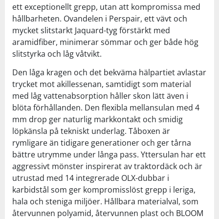
ett exceptionellt grepp, utan att kompromissa med
hållbarheten. Ovandelen i Perspair, ett vävt och
mycket slitstarkt Jaquard-tyg förstärkt med
aramidfiber, minimerar sömmar och ger både hög
slitstyrka och låg våtvikt.
Den låga kragen och det bekväma hälpartiet avlastar
trycket mot akillessenan, samtidigt som material
med låg vattenabsorption håller skon lätt även i
blöta förhållanden. Den flexibla mellansulan med 4
mm drop ger naturlig markkontakt och smidig
löpkänsla på tekniskt underlag. Tåboxen är
rymligare än tidigare generationer och ger tårna
bättre utrymme under långa pass. Yttersulan har ett
aggressivt mönster inspirerat av traktordäck och är
utrustad med 14 integrerade OLX-dubbar i
karbidstål som ger kompromisslöst grepp i leriga,
hala och steniga miljöer. Hållbara materialval, som
återvunnen polyamid, återvunnen plast och BLOOM