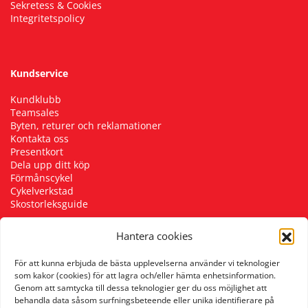
Sekretess & Cookies
Integritetspolicy
Kundservice
Kundklubb
Teamsales
Byten, returer och reklamationer
Kontakta oss
Presentkort
Dela upp ditt köp
Förmånscykel
Cykelverkstad
Skostorleksguide
Hantera cookies
Följ oss
För att kunna erbjuda de bästa upplevelserna använder vi teknologier
som kakor (cookies) för att lagra och/eller hämta enhetsinformation.
Genom att samtycka till dessa teknologier ger du oss möjlighet att
behandla data såsom surfningsbeteende eller unika identifierare på