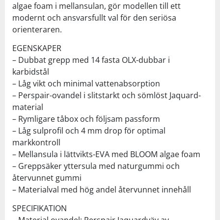
algae foam i mellansulan, gör modellen till ett
modernt och ansvarsfullt val för den seriösa
orienteraren.
EGENSKAPER
– Dubbat grepp med 14 fasta OLX-dubbar i
karbidstål
– Låg vikt och minimal vattenabsorption
– Perspair-ovandel i slitstarkt och sömlöst Jaquard-
material
– Rymligare tåbox och följsam passform
– Låg sulprofil och 4 mm drop för optimal
markkontroll
– Mellansula i lättvikts-EVA med BLOOM algae foam
– Greppsäker yttersula med naturgummi och
återvunnet gummi
– Materialval med hög andel återvunnet innehåll
SPECIFIKATION
– Material ovandel: Perspair Jaquardväv av