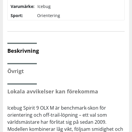
Varumärke:
Icebug
Squash
Sport:
Orientering
Tennis
Träning
Beskrivning
Volleyboll
Övrigt
Walking
Lokala avvikelser kan förekomma
Icebug Spirit 9 OLX M är benchmark-skon för
orientering och off-trail-löpning – ett val som
världsmästare har förlitat sig på sedan 2009.
Modellen kombinerar låg vikt, följsam smidighet och