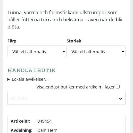
Underkläder
Skydd
Underkläder
Skydd
Längdåkning
Tunna, varma och formstickade ullstrumpor som
håller fötterna torra och bekväma – även när de blir
blöta.
Sporttillbehör
Sporttillbehör
Löpning
Färg
Storlek
Stavar
Stavar
Orientering
Träning
Träning
Outdoor
HANDLA I BUTIK
Tält
Tält
Padel
Lokala avvikelser...
Visa endast butiker med artikeln i lager
Väskor
Väskor
Rullskidor
Välj butik
Övrigt
Övrigt
Simning
Artikelnr:
049454
Avdelning:
Dam
Herr
Sportswear