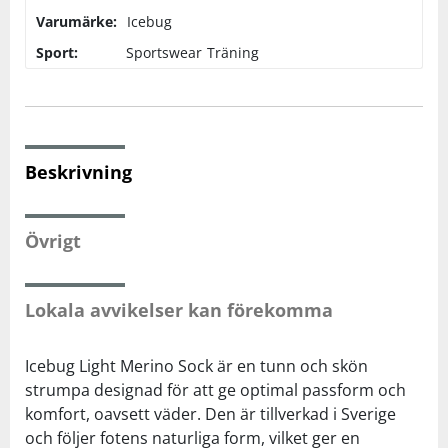
Varumärke:
Icebug
Squash
Sport:
Sportswear
Träning
Tennis
Träning
Beskrivning
Volleyboll
Övrigt
Walking
Lokala avvikelser kan förekomma
Icebug Light Merino Sock är en tunn och skön
strumpa designad för att ge optimal passform och
komfort, oavsett väder. Den är tillverkad i Sverige
och följer fotens naturliga form, vilket ger en