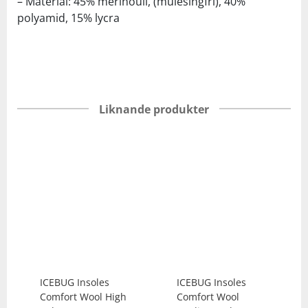
– Material: 45% merinoull, (mulesingfri), 40%
polyamid, 15% lycra
Liknande produkter
ICEBUG
Insoles
ICEBUG
Insoles
Comfort Wool High
Comfort Wool