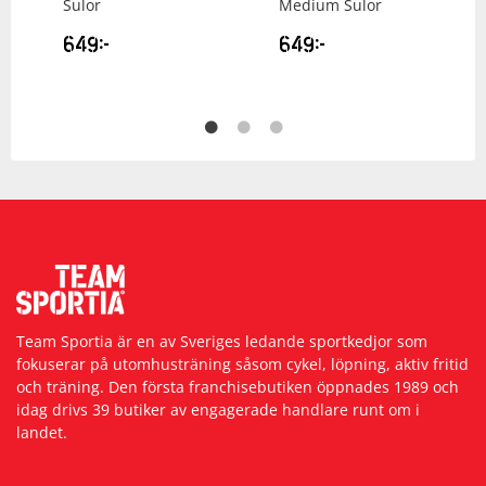
Sulor
Medium Sulor
649
kr
649
kr
Team Sportia är en av Sveriges ledande sportkedjor som
fokuserar på utomhusträning såsom cykel, löpning, aktiv fritid
och träning. Den första franchisebutiken öppnades 1989 och
idag drivs 39 butiker av engagerade handlare runt om i
landet.