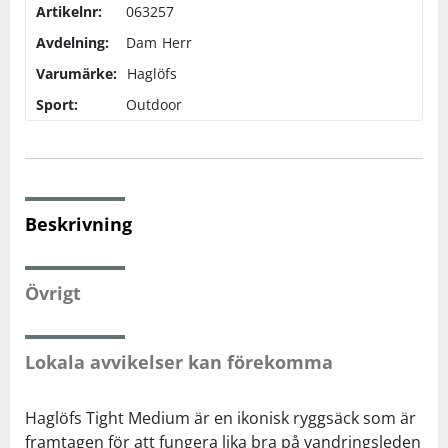
Artikelnr:
063257
Avdelning:
Dam
Herr
Squash
Varumärke:
Haglöfs
Sport:
Outdoor
Tennis
Träning
Beskrivning
Volleyboll
Walking
Övrigt
Lokala avvikelser kan förekomma
Haglöfs Tight Medium är en ikonisk ryggsäck som är
framtagen för att fungera lika bra på vandringsleden