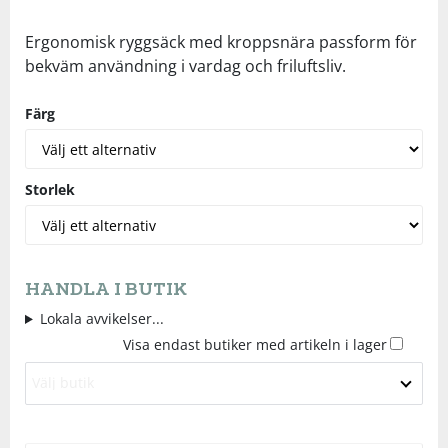
Underkläder
Skydd
Underkläder
Skydd
Längdåkning
Ergonomisk ryggsäck med kroppsnära passform för
bekväm användning i vardag och friluftsliv.
Sporttillbehör
Sporttillbehör
Löpning
Färg
Stavar
Stavar
Orientering
Storlek
Träning
Träning
Outdoor
Tält
Tält
Padel
HANDLA I BUTIK
Lokala avvikelser...
Väskor
Väskor
Rullskidor
Visa endast butiker med artikeln i lager
Övrigt
Övrigt
Simning
Välj butik
Sportswear