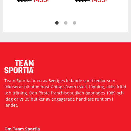
Team Sportia är en av Sveriges ledande sportkedjor som
fokuserar på utomhusträning såsom cykel, löpning, aktiv fritid
och träning. Den första franchisebutiken öppnades 1989 och
idag drivs 39 butiker av engagerade handlare runt om i
landet.
Om Team Sportia