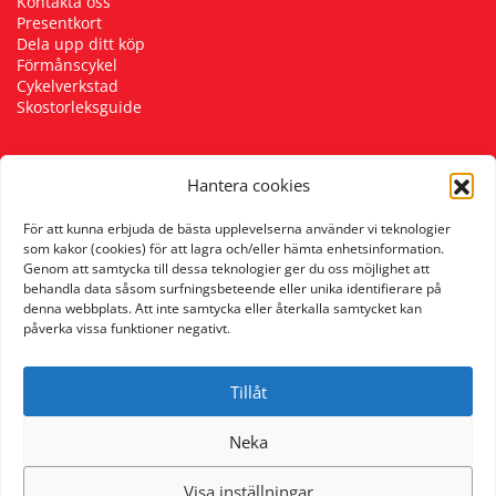
Kontakta oss
Presentkort
Dela upp ditt köp
Förmånscykel
Cykelverkstad
Skostorleksguide
Hantera cookies
Följ oss
För att kunna erbjuda de bästa upplevelserna använder vi teknologier
som kakor (cookies) för att lagra och/eller hämta enhetsinformation.
Genom att samtycka till dessa teknologier ger du oss möjlighet att
behandla data såsom surfningsbeteende eller unika identifierare på
denna webbplats. Att inte samtycka eller återkalla samtycket kan
påverka vissa funktioner negativt.
Tillåt
Neka
Visa inställningar