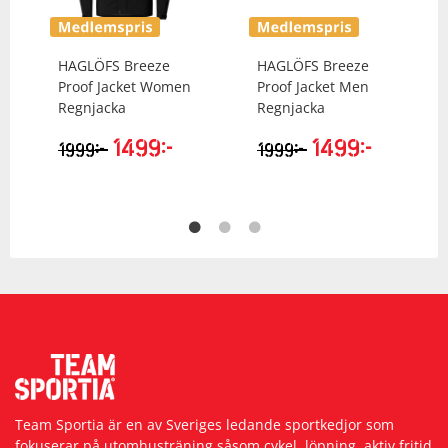
HAGLÖFS
Breeze
HAGLÖFS
Breeze
Proof Jacket Women
Proof Jacket Men
Regnjacka
Regnjacka
1499
kr
1499
kr
kr
kr
1999
1999
Team Sportia är en av Sveriges ledande sportkedjor som
fokuserar på utomhusträning såsom cykel, löpning, aktiv fritid