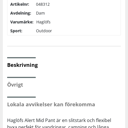
Artikelnr:
048312
Avdelning:
Dam
Squash
Varumärke:
Haglöfs
Sport:
Tennis
Outdoor
Träning
Volleyboll
Beskrivning
Walking
Övrigt
Lokala avvikelser kan förekomma
Haglöfs Alert Mid Pant är en slitstark och flexibel
byxa perfekt för vandringar, camping och långa