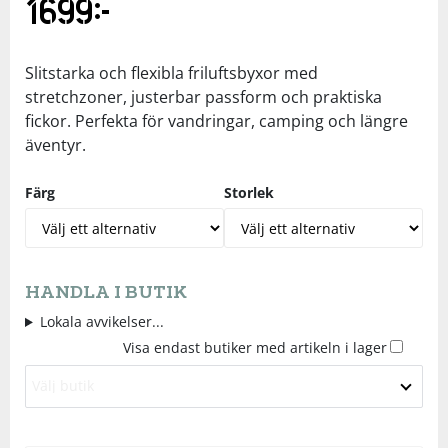
1699
kr
Underkläder
Skydd
Underkläder
Skydd
Längdåkning
Slitstarka och flexibla friluftsbyxor med
Sporttillbehör
Sporttillbehör
Löpning
stretchzoner, justerbar passform och praktiska
fickor. Perfekta för vandringar, camping och längre
äventyr.
Stavar
Stavar
Orientering
Färg
Storlek
Träning
Träning
Outdoor
Tält
Tält
Padel
HANDLA I BUTIK
Lokala avvikelser...
Väskor
Väskor
Rullskidor
Visa endast butiker med artikeln i lager
Övrigt
Övrigt
Simning
Välj butik
Sportswear