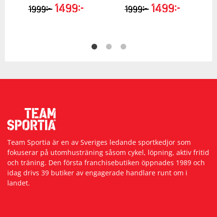
1499
kr
1499
kr
kr
kr
1999
1999
Team Sportia är en av Sveriges ledande sportkedjor som
fokuserar på utomhusträning såsom cykel, löpning, aktiv fritid
och träning. Den första franchisebutiken öppnades 1989 och
idag drivs 39 butiker av engagerade handlare runt om i
landet.