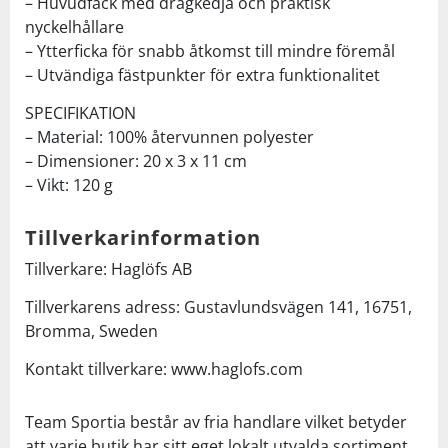
– Huvudfack med dragkedja och praktisk
nyckelhållare
– Ytterficka för snabb åtkomst till mindre föremål
– Utvändiga fästpunkter för extra funktionalitet
SPECIFIKATION
– Material: 100% återvunnen polyester
– Dimensioner: 20 x 3 x 11 cm
– Vikt: 120 g
Tillverkarinformation
Tillverkare: Haglöfs AB
Tillverkarens adress: Gustavlundsvägen 141, 16751,
Bromma, Sweden
Kontakt tillverkare: www.haglofs.com
Team Sportia består av fria handlare vilket betyder
att varje butik har sitt eget lokalt utvalda sortiment.