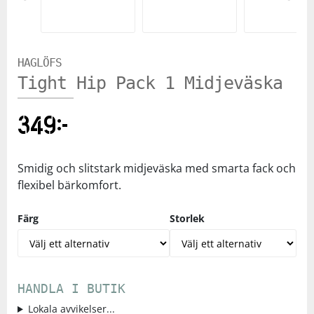
Pre
Ne
vio
xt
us
HAGLÖFS
Tight Hip Pack 1 Midjeväska
349
kr
Smidig och slitstark midjeväska med smarta fack och
flexibel bärkomfort.
Färg
Storlek
HANDLA I BUTIK
Lokala avvikelser...