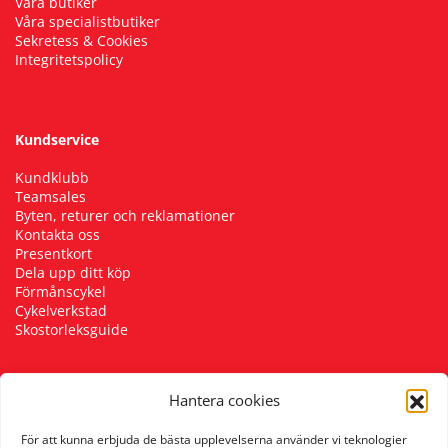
Våra butiker
Våra specialistbutiker
Sekretess & Cookies
Integritetspolicy
Kundservice
Kundklubb
Teamsales
Byten, returer och reklamationer
Kontakta oss
Presentkort
Dela upp ditt köp
Förmånscykel
Cykelverkstad
Skostorleksguide
Hantera cookies
Följ oss
För att kunna erbjuda de bästa upplevelserna använder vi teknologier