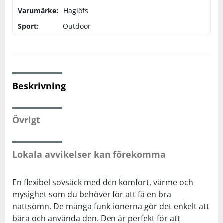
Varumärke:
Haglöfs
Squash
Sport:
Outdoor
Tennis
Träning
Beskrivning
Volleyboll
Övrigt
Walking
Lokala avvikelser kan förekomma
En flexibel sovsäck med den komfort, värme och
mysighet som du behöver för att få en bra
nattsömn. De många funktionerna gör det enkelt att
bära och använda den. Den är perfekt för att