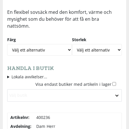
Underkläder
Skydd
Underkläder
Skydd
Längdåkning
En flexibel sovsäck med den komfort, värme och
mysighet som du behöver för att få en bra
nattsömn.
Sporttillbehör
Sporttillbehör
Löpning
Färg
Storlek
Stavar
Stavar
Orientering
Träning
Träning
Outdoor
HANDLA I BUTIK
Tält
Tält
Padel
Lokala avvikelser...
Visa endast butiker med artikeln i lager
Väskor
Väskor
Rullskidor
Välj butik
Övrigt
Övrigt
Simning
Artikelnr:
400236
Avdelning:
Dam
Herr
Sportswear