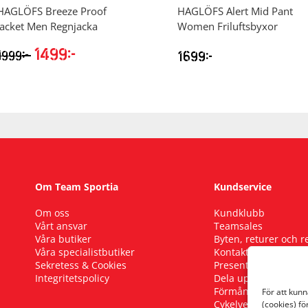
HAGLÖFS
Breeze Proof
HAGLÖFS
Alert Mid Pant
Jacket Men Regnjacka
Women Friluftsbyxor
1499
kr
kr
1999
1699
kr
Om Team Sportia
Kundservice
Om oss
Kundklubb
Vårt ansvar
Teamsales
Våra butiker
Byten, returer och 
Våra specialistbutiker
Kontakta oss
Sekretess & Cookies
Presentkort
Integritetspolicy
Dela upp ditt köp
Förmånscykel
För att kun
Cykelverkstad
(cookies) fö