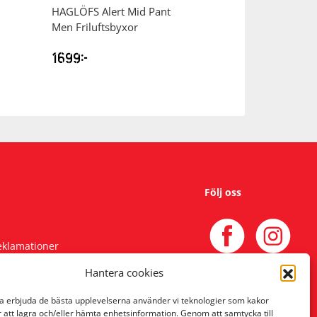
HAGLÖFS
Alert Mid Pant
HAGLÖFS
Korp P
Men Friluftsbyxor
Men Regnbyxor
999
kr
kr
1699
kr
1299
Följ oss
reklamationer
Hantera cookies
na erbjuda de bästa upplevelserna använder vi teknologier som kakor
r att lagra och/eller hämta enhetsinformation. Genom att samtycka till