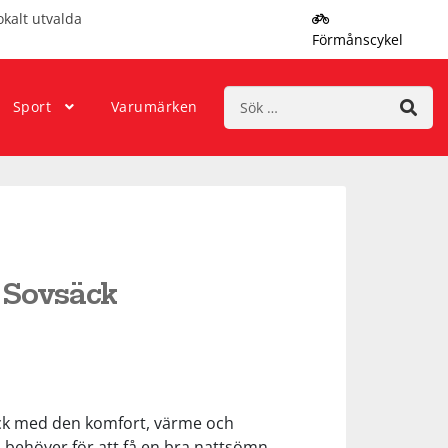
okalt utvalda
Förmånscykel
Sök
Sport
Varumärken
efter:
1 Sovsäck
äck med den komfort, värme och
behöver för att få en bra nattsömn.