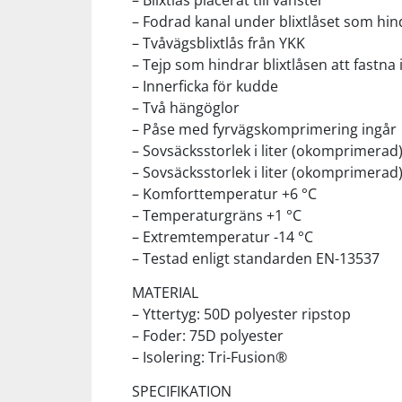
– Blixtlås placerat till vänster
– Fodrad kanal under blixtlåset som hindr
– Tvåvägsblixtlås från YKK
Squash
– Tejp som hindrar blixtlåsen att fastna i
– Innerficka för kudde
Tennis
– Två hängöglor
– Påse med fyrvägskomprimering ingår
Träning
– Sovsäcksstorlek i liter (okomprimerad):
– Sovsäcksstorlek i liter (okomprimerad):
– Komforttemperatur +6 °C
Volleyboll
– Temperaturgräns +1 °C
– Extremtemperatur -14 °C
Walking
– Testad enligt standarden EN-13537
MATERIAL
– Yttertyg: 50D polyester ripstop
– Foder: 75D polyester
– Isolering: Tri-Fusion®
SPECIFIKATION