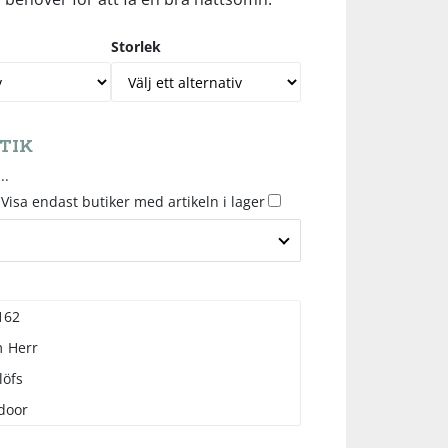
Storlek
TIK
..
Visa endast butiker med artikeln i lager
162
m
Herr
löfs
door