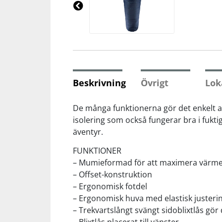
Underkläder
Skydd
Underkläder
Skydd
Längdåkning
Pre
vio
us
Sporttillbehör
Sporttillbehör
Löpning
Stavar
Stavar
Orientering
Beskrivning
Övrigt
Lok
Träning
Träning
Outdoor
De många funktionerna gör det enkelt att
isolering som också fungerar bra i fuktig
äventyr.
Tält
Tält
Padel
FUNKTIONER
Väskor
Väskor
Rullskidor
– Mumieformad för att maximera värme
– Offset-konstruktion
– Ergonomisk fotdel
Övrigt
Övrigt
Simning
– Ergonomisk huva med elastisk juster
– Trekvartslångt svängt sidoblixtlås gör
Sportswear