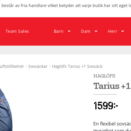
består av fria handlare vilket betyder att varje butik har sitt eget l
Team Sales
Barn
Dam
Herr
luftstillbehör
Sovsäckar
Haglöfs Tarius +1 Sovsäck
HAGLÖFS
Tarius +
1599
kr
En flexibel sovs
mysighet som du 