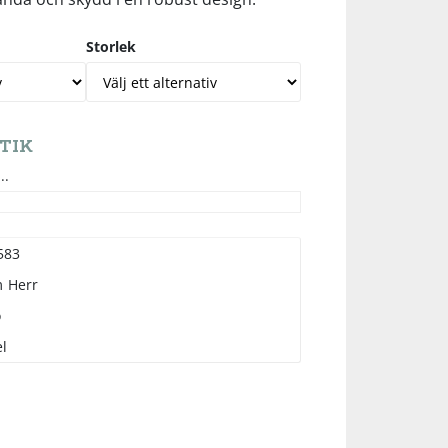
Storlek
TIK
..
583
m
Herr
o
l