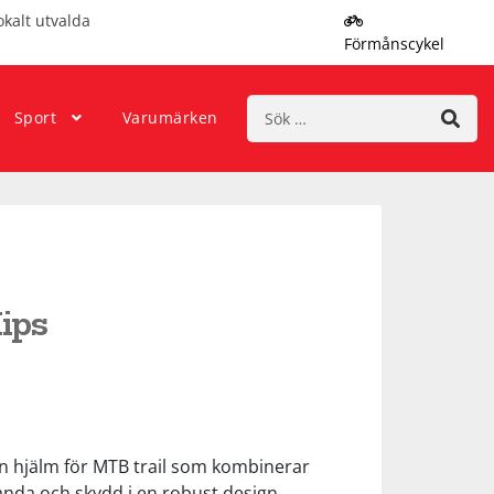
okalt utvalda
Förmånscykel
Sök
Sport
Varumärken
efter:
ips
n hjälm för MTB trail som kombinerar
nda och skydd i en robust design.