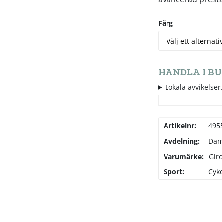
Färg
HANDLA I BU
Lokala avvikelser.
Artikelnr:
495
Avdelning:
Da
Varumärke:
Gir
Sport:
Cyke