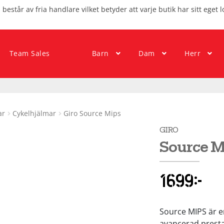
består av fria handlare vilket betyder att varje butik har sitt eget l
Team Sales
Barn
Dam
Herr
ar
Cykelhjälmar
Giro Source Mips
GIRO
Source M
1699
kr
Source MIPS är e
avancerad presta