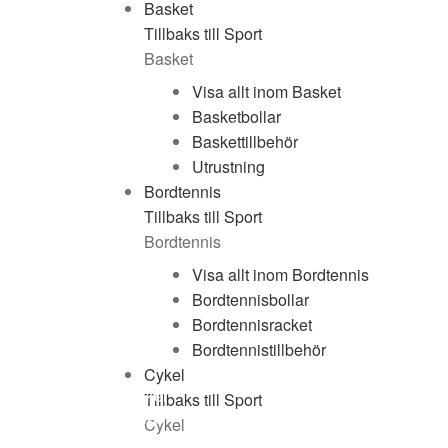
Basket
Tillbaks till Sport
Basket
Visa allt inom Basket
Team Sportia är en av Sveriges ledande sportkedjor som
Basketbollar
fokuserar på utomhusträning såsom cykel, löpning, aktiv
Baskettillbehör
fritid och träning. Den första franchisebutiken öppnades
Utrustning
1989 och idag drivs 39 butiker av engagerade handlare
Bordtennis
runt om i landet.
Tillbaks till Sport
Bordtennis
Visa allt inom Bordtennis
Om Team Sportia
Bordtennisbollar
Bordtennisracket
Om oss
Bordtennistillbehör
Vårt ansvar
Våra butiker
Cykel
Våra specialistbutiker
Tillbaks till Sport
Sekretess & Cookies
Cykel
Integritetspolicy