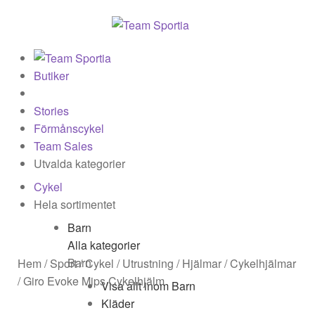
Butiker
Stories
Förmånscykel
Team Sales
Utvalda kategorier
Cykel
Hela sortimentet
Barn
Sök
Alla kategorier
efter:
Barn
Hem
/
Sport
/
Cykel
/
Utrustning
/
Hjälmar
/
Cykelhjälmar
/
Giro Evoke Mips Cykelhjälm
Visa allt inom Barn
Kläder