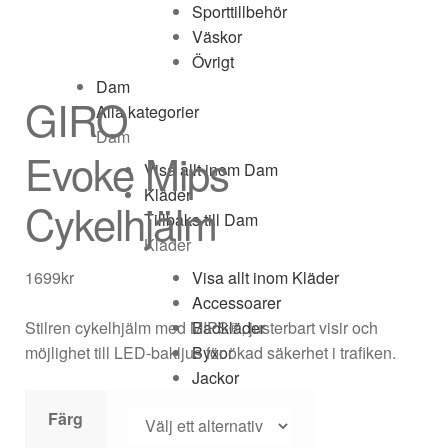
Sporttillbehör
Väskor
Övrigt
Dam
GIRO
Alla kategorier
Dam
Evoke Mips
Visa allt inom Dam
Kläder
Cykelhjälm
Tillbaks till Dam
Kläder
1699
kr
Visa allt inom Kläder
Accessoarer
Stilren cykelhjälm med MIPS®, justerbart visir och
Badkläder
möjlighet till LED-bakljus för ökad säkerhet i trafiken.
Byxor
Jackor
Overaller
Färg
Regnkläder