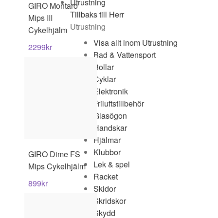
Utrustning
GIRO
Montaro
Tillbaks till Herr
Mips III
Utrustning
Cykelhjälm
Visa allt inom Utrustning
2299
kr
Bad & Vattensport
Bollar
Cyklar
Elektronik
Friluftstillbehör
Glasögon
Handskar
Hjälmar
Klubbor
GIRO
Dime FS
Lek & spel
Mips Cykelhjälm
Racket
899
kr
Skidor
Skridskor
Skydd