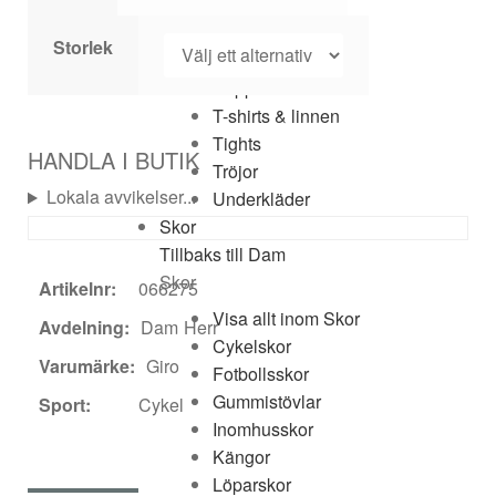
Shorts
Skjortor
Storlek
Sportkläder
Supporterkläder
T-shirts & linnen
Tights
HANDLA I BUTIK
Tröjor
Lokala avvikelser...
Underkläder
Skor
Tillbaks till Dam
Skor
Artikelnr:
066275
Visa allt inom Skor
Avdelning:
Dam
Herr
Cykelskor
Varumärke:
Giro
Fotbollsskor
Gummistövlar
Sport:
Cykel
Inomhusskor
Kängor
Löparskor