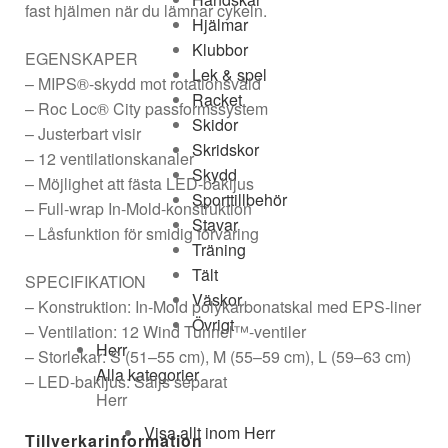
fast hjälmen när du lämnar cykeln.
Hjälmar
Klubbor
EGENSKAPER
Lek & spel
– MIPS®-skydd mot rotationsvåld
Racket
– Roc Loc® City passformssystem
Skidor
– Justerbart visir
Skridskor
– 12 ventilationskanaler
Skydd
– Möjlighet att fästa LED-bakljus
Sporttillbehör
– Full-wrap In-Mold-konstruktion
Stavar
– Låsfunktion för smidig förvaring
Träning
Tält
SPECIFIKATION
Väskor
– Konstruktion: In-Mold polykarbonatskal med EPS-liner
Övrigt
– Ventilation: 12 Wind Tunnel™-ventiler
Herr
– Storlekar: S (51–55 cm), M (55–59 cm), L (59–63 cm)
Alla kategorier
– LED-bakljus: Säljs separat
Herr
Visa allt inom Herr
Tillverkarinformation