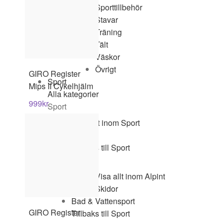
Sporttillbehör
Stavar
Träning
Tält
Väskor
Övrigt
GIRO
Register
Sport
Mips II Cykelhjälm
Alla kategorier
999
kr
Sport
Visa allt inom Sport
Alpint
Tillbaks till Sport
Alpint
Visa allt inom Alpint
Skidor
Bad & Vattensport
GIRO
Register
Tillbaks till Sport