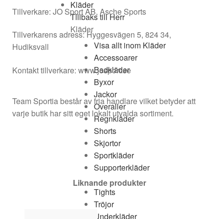
Kläder
Tillverkare: JO Sport AB, Asche Sports
Tillbaks till Herr
Kläder
Tillverkarens adress: Hyggesvägen 5, 824 34,
Visa allt inom Kläder
Hudiksvall
Accessoarer
Badkläder
Kontakt tillverkare: www.josport.se
Byxor
Jackor
Team Sportia består av fria handlare vilket betyder att
Overaller
varje butik har sitt eget lokalt utvalda sortiment.
Regnkläder
Shorts
Skjortor
Sportkläder
Supporterkläder
T-shirts & linnen
Liknande produkter
Tights
Tröjor
Underkläder