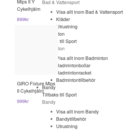
Mips II Y
Bad & Vattensport
Cykelhjälm
Visa allt inom Bad & Vattensport
Kläder
899
kr
Utrustning
Badminton
Tillbaks till Sport
Badminton
Visa allt inom Badminton
Badmintonbollar
Badmintonracket
Badmintontillbehör
GIRO
Fixture Mips
Bandy
II Cykelhjälm
Tillbaks till Sport
999
kr
Bandy
Visa allt inom Bandy
Bandytillbehör
Utrustning