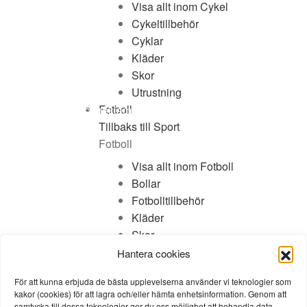
Visa allt inom Cykel
Cykeltillbehör
Cyklar
Kundservice
Kläder
Skor
Kundklubb
Utrustning
Teamsales
Fotboll
Byten, returer och reklamationer
Kontakta oss
Tillbaks till Sport
Presentkort
Fotboll
Dela upp ditt köp
Visa allt inom Fotboll
Förmånscykel
Bollar
Cykelverkstad
Fotbolltillbehör
Skostorleksguide
Kläder
Skor
Utrustning
Hantera cookies
Följ oss
Handboll
För att kunna erbjuda de bästa upplevelserna använder vi teknologier som
Tillbaks till Sport
kakor (cookies) för att lagra och/eller hämta enhetsinformation. Genom att
Handboll
samtycka till dessa teknologier ger du oss möjlighet att behandla data