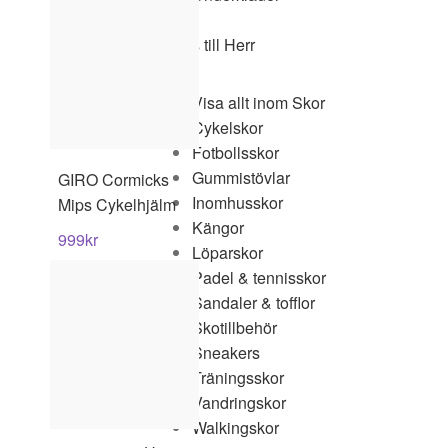
Skor
Tillbaks till Herr
Skor
Visa allt inom Skor
Cykelskor
Fotbollsskor
Gummistövlar
GIRO
Cormicks
Inomhusskor
Mips Cykelhjälm
Kängor
999
kr
Löparskor
Padel & tennisskor
Sandaler & tofflor
Skotillbehör
Sneakers
Träningsskor
Vandringskor
Walkingskor