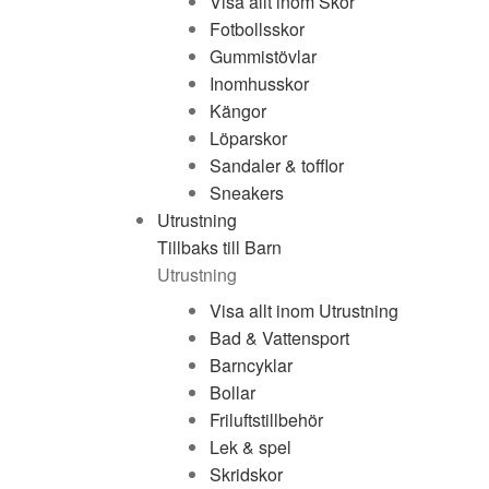
Visa allt inom Skor
Fotbollsskor
Gummistövlar
Inomhusskor
Kängor
Löparskor
Sandaler & tofflor
Sneakers
Utrustning
Tillbaks till Barn
Utrustning
Visa allt inom Utrustning
Bad & Vattensport
Barncyklar
Bollar
Friluftstillbehör
Lek & spel
Skridskor