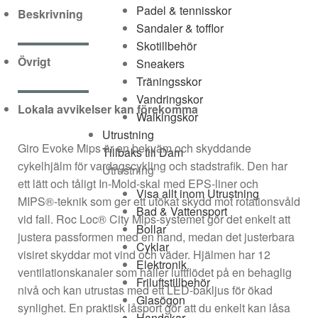
Padel & tennisskor
Beskrivning
Sandaler & tofflor
Skotillbehör
Övrigt
Sneakers
Träningsskor
Vandringskor
Lokala avvikelser kan förekomma
Walkingskor
Utrustning
Giro Evoke Mips är en bekväm och skyddande
Tillbaks till Dam
cykelhjälm för vardagscykling och stadstrafik. Den har
Utrustning
ett lätt och tåligt In-Mold-skal med EPS-liner och
Visa allt inom Utrustning
MIPS®-teknik som ger ett utökat skydd mot rotationsvåld
Bad & Vattensport
vid fall. Roc Loc® City Mips-systemet gör det enkelt att
Bollar
justera passformen med en hand, medan det justerbara
Cyklar
visiret skyddar mot vind och väder. Hjälmen har 12
Elektronik
ventilationskanaler som håller luftflödet på en behaglig
Friluftstillbehör
nivå och kan utrustas med ett LED-bakljus för ökad
Glasögon
synlighet. En praktisk låsport gör att du enkelt kan låsa
Handskar