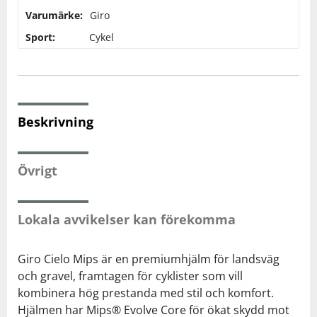
Varumärke:
Giro
Squash
Sport:
Cykel
Tennis
Träning
Beskrivning
Volleyboll
Övrigt
Walking
Lokala avvikelser kan förekomma
Giro Cielo Mips är en premiumhjälm för landsväg
och gravel, framtagen för cyklister som vill
kombinera hög prestanda med stil och komfort.
Hjälmen har Mips® Evolve Core för ökat skydd mot