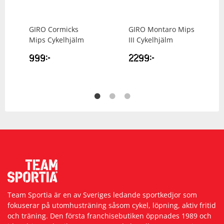
GIRO
Cormicks
GIRO
Montaro Mips
Mips Cykelhjälm
III Cykelhjälm
999
kr
2299
kr
Team Sportia är en av Sveriges ledande sportkedjor som
fokuserar på utomhusträning såsom cykel, löpning, aktiv fritid
och träning. Den första franchisebutiken öppnades 1989 och