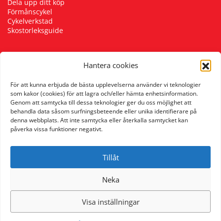
Dela upp ditt köp
Förmånscykel
Cykelverkstad
Skostorleksguide
Hantera cookies
Följ oss
För att kunna erbjuda de bästa upplevelserna använder vi teknologier
som kakor (cookies) för att lagra och/eller hämta enhetsinformation.
Genom att samtycka till dessa teknologier ger du oss möjlighet att
behandla data såsom surfningsbeteende eller unika identifierare på
denna webbplats. Att inte samtycka eller återkalla samtycket kan
påverka vissa funktioner negativt.
Tillåt
Neka
Visa inställningar