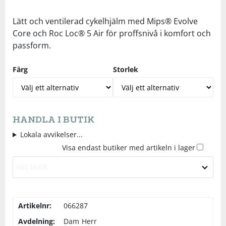
Underkläder
Skydd
Underkläder
Skydd
Längdåkning
Lätt och ventilerad cykelhjälm med Mips® Evolve
Core och Roc Loc® 5 Air för proffsnivå i komfort och
passform.
Sporttillbehör
Sporttillbehör
Löpning
Färg
Storlek
Stavar
Stavar
Orientering
Träning
Träning
Outdoor
HANDLA I BUTIK
Tält
Tält
Padel
Lokala avvikelser...
Visa endast butiker med artikeln i lager
Väskor
Väskor
Rullskidor
Välj butik
Övrigt
Övrigt
Simning
Artikelnr:
066287
Avdelning:
Dam
Herr
Sportswear