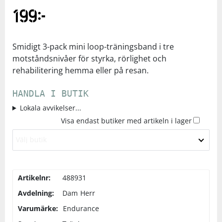
199
kr
Underkläder
Skydd
Underkläder
Skydd
Längdåkning
Sporttillbehör
Sporttillbehör
Löpning
Smidigt 3-pack mini loop-träningsband i tre
motståndsnivåer för styrka, rörlighet och
rehabilitering hemma eller på resan.
Stavar
Stavar
Orientering
HANDLA I BUTIK
Träning
Träning
Outdoor
Lokala avvikelser...
Visa endast butiker med artikeln i lager
Tält
Tält
Padel
Välj butik
Väskor
Väskor
Rullskidor
Artikelnr:
488931
Övrigt
Övrigt
Simning
Avdelning:
Dam
Herr
Varumärke:
Endurance
Sportswear