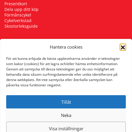
Presentkort
Dela upp ditt köp
Förmånscykel
Cykelverkstad
Skostorleksguide
Hantera cookies
Följ oss
För att kunna erbjuda de bästa upplevelserna använder vi teknologier
som kakor (cookies) för att lagra och/eller hämta enhetsinformation.
Genom att samtycka till dessa teknologier ger du oss möjlighet att
behandla data såsom surfningsbeteende eller unika identifierare på
denna webbplats. Att inte samtycka eller återkalla samtycket kan
påverka vissa funktioner negativt.
Tillåt
Neka
Visa inställningar