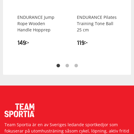
ENDURANCE
Jump
ENDURANCE
Pilates
Rope Wooden
Training Tone Ball
Handle Hopprep
25 cm
149
kr
119
kr
Team Sportia är en av Sveriges ledande sportkedjor som
fokuserar på utomhusträning såsom cykel, löpning, aktiv fritid