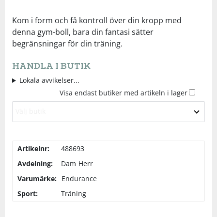
Underkläder
Skydd
Underkläder
Skydd
Längdåkning
Kom i form och få kontroll över din kropp med
denna gym-boll, bara din fantasi sätter
begränsningar för din träning.
Sporttillbehör
Sporttillbehör
Löpning
HANDLA I BUTIK
Stavar
Stavar
Orientering
Lokala avvikelser...
Visa endast butiker med artikeln i lager
Träning
Träning
Outdoor
Välj butik
Tält
Tält
Padel
Artikelnr:
488693
Väskor
Väskor
Rullskidor
Avdelning:
Dam
Herr
Varumärke:
Endurance
Övrigt
Övrigt
Simning
Sport:
Träning
Sportswear