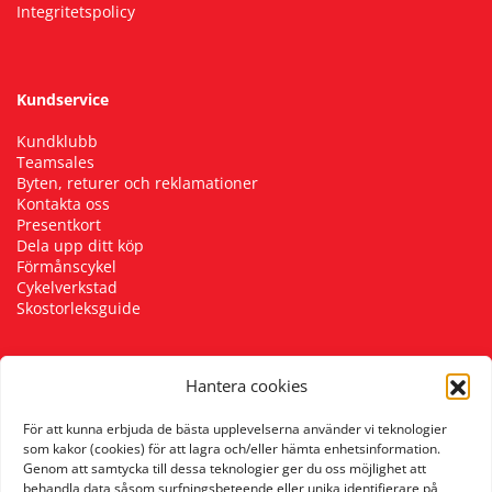
Integritetspolicy
Kundservice
Kundklubb
Teamsales
Byten, returer och reklamationer
Kontakta oss
Presentkort
Dela upp ditt köp
Förmånscykel
Cykelverkstad
Skostorleksguide
Hantera cookies
Följ oss
För att kunna erbjuda de bästa upplevelserna använder vi teknologier
som kakor (cookies) för att lagra och/eller hämta enhetsinformation.
Genom att samtycka till dessa teknologier ger du oss möjlighet att
behandla data såsom surfningsbeteende eller unika identifierare på