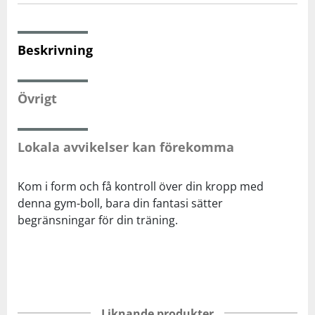
Squash
Beskrivning
Tennis
Övrigt
Träning
Lokala avvikelser kan förekomma
Volleyboll
Kom i form och få kontroll över din kropp med
Walking
denna gym-boll, bara din fantasi sätter
begränsningar för din träning.
Liknande produkter