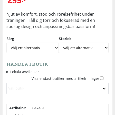
Underkläder
Skydd
Underkläder
Skydd
Längdåkning
Njut av komfort, stöd och rörelsefrihet under
träningen. Håll dig torr och fokuserad med en
Sporttillbehör
Sporttillbehör
Löpning
sportig design och anpassningsbar passform!
Stavar
Stavar
Orientering
Färg
Storlek
Träning
Träning
Outdoor
HANDLA I BUTIK
Tält
Tält
Padel
Lokala avvikelser...
Visa endast butiker med artikeln i lager
Väskor
Väskor
Rullskidor
Välj butik
Övrigt
Övrigt
Simning
Artikelnr:
047451
Sportswear