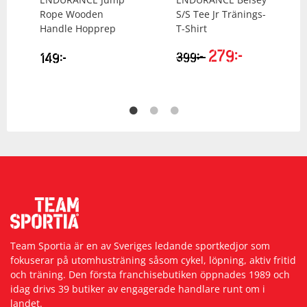
Rope Wooden
S/S Tee Jr Tränings-
Handle Hopprep
T-Shirt
279
kr
kr
149
kr
399
Team Sportia är en av Sveriges ledande sportkedjor som
fokuserar på utomhusträning såsom cykel, löpning, aktiv fritid
och träning. Den första franchisebutiken öppnades 1989 och
idag drivs 39 butiker av engagerade handlare runt om i
landet.