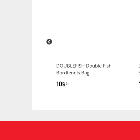
H
Double Fish
DOUBLEFISH
Double Fish
nät med Clips
Bordtennis Bag
109
kr