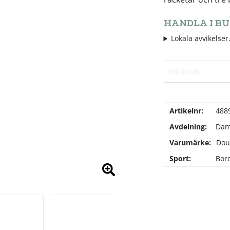
HANDLA I BU
Lokala avvikelser.
Välj butik
Artikelnr:
488
Avdelning:
Da
Varumärke:
Dou
Sport:
Bor