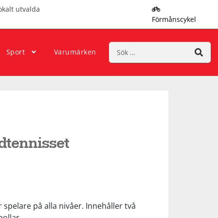
okalt utvalda
Förmånscykel
Sök
Sport
Varumärken
efter:
dtennisset
 spelare på alla nivåer. Innehåller två
bollar.