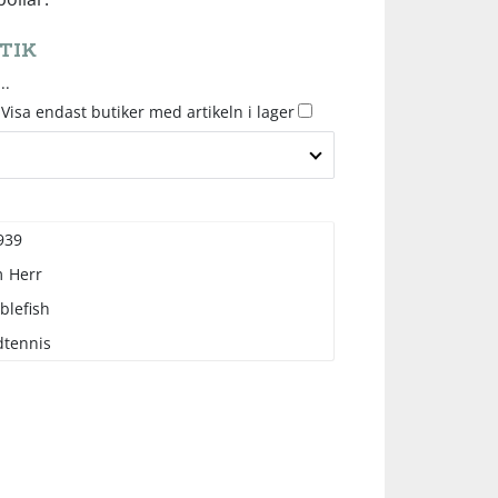
TIK
..
Visa endast butiker med artikeln i lager
939
m
Herr
blefish
dtennis