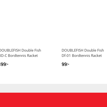
DOUBLEFISH
Double Fish
DOUBLEFISH
Double Fish
3D-C Bordtennis Racket
Df-01 Bordtennis Racket
199
kr
99
kr