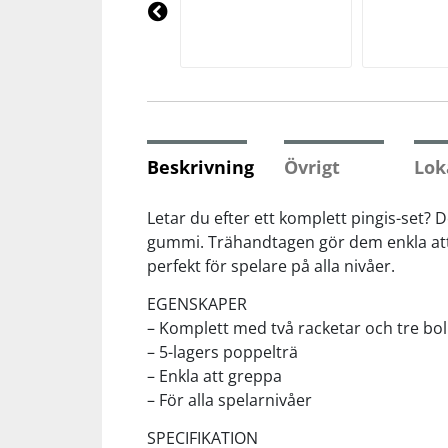
Underkläder
Skydd
Underkläder
Skydd
Längdåkning
Pre
vio
us
Sporttillbehör
Sporttillbehör
Löpning
Stavar
Stavar
Orientering
Beskrivning
Övrigt
Lok
Träning
Träning
Outdoor
Letar du efter ett komplett pingis-set?
gummi. Trähandtagen gör dem enkla att 
perfekt för spelare på alla nivåer.
Tält
Tält
Padel
EGENSKAPER
Väskor
Väskor
Rullskidor
– Komplett med två racketar och tre bol
– 5-lagers poppelträ
– Enkla att greppa
Övrigt
Övrigt
Simning
– För alla spelarnivåer
SPECIFIKATION
Sportswear