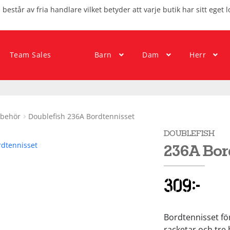
består av fria handlare vilket betyder att varje butik har sitt eget l
Team Sales
Barn
Dam
Herr
lbehör
Doublefish 236A Bordtennisset
DOUBLEFISH
236A Bor
309
kr
Bordtennisset för
racketar och tre 