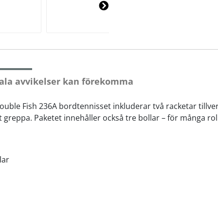
Ne
xt
ala avvikelser kan förekomma
 Double Fish 236A bordtennisset inkluderar två racketar till
greppa. Paketet innehåller också tre bollar – för många ro
lar