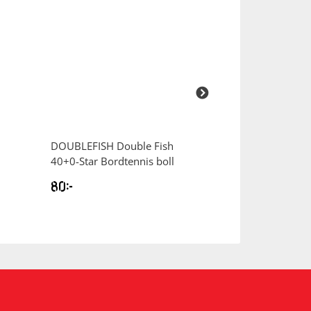
DOUBLEFISH
Double Fish
DOUBLEFISH
Do
40+0-Star Bordtennis boll
40+3-Stars Bord
80
kr
159
kr