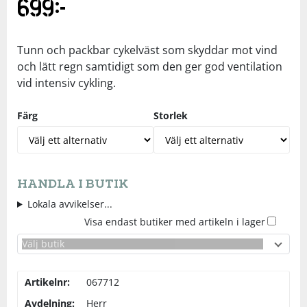
699
kr
Underkläder
Skydd
Underkläder
Skydd
Längdåkning
Tunn och packbar cykelväst som skyddar mot vind
Sporttillbehör
Sporttillbehör
Löpning
och lätt regn samtidigt som den ger god ventilation
vid intensiv cykling.
Stavar
Stavar
Orientering
Färg
Storlek
Träning
Träning
Outdoor
Tält
Tält
Padel
HANDLA I BUTIK
Lokala avvikelser...
Väskor
Väskor
Rullskidor
Visa endast butiker med artikeln i lager
Välj butik
Övrigt
Övrigt
Simning
Artikelnr:
067712
Sportswear
Avdelning:
Herr