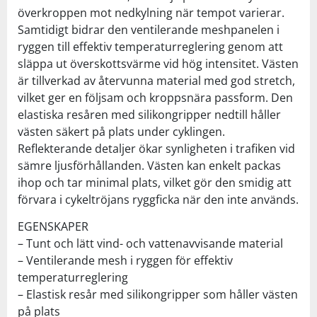
överkroppen mot nedkylning när tempot varierar.
Samtidigt bidrar den ventilerande meshpanelen i
ryggen till effektiv temperaturreglering genom att
släppa ut överskottsvärme vid hög intensitet. Västen
är tillverkad av återvunna material med god stretch,
vilket ger en följsam och kroppsnära passform. Den
elastiska resåren med silikongripper nedtill håller
västen säkert på plats under cyklingen.
Reflekterande detaljer ökar synligheten i trafiken vid
sämre ljusförhållanden. Västen kan enkelt packas
ihop och tar minimal plats, vilket gör den smidig att
förvara i cykeltröjans ryggficka när den inte används.
EGENSKAPER
– Tunt och lätt vind- och vattenavvisande material
– Ventilerande mesh i ryggen för effektiv
temperaturreglering
– Elastisk resår med silikongripper som håller västen
på plats