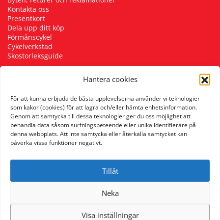
Kontakta oss
Presentkort
Dela upp ditt köp
Förmånscykel
Cykelverkstad
Skostorleksguide
Hantera cookies
Följ oss
För att kunna erbjuda de bästa upplevelserna använder vi teknologier
som kakor (cookies) för att lagra och/eller hämta enhetsinformation.
Genom att samtycka till dessa teknologier ger du oss möjlighet att
behandla data såsom surfningsbeteende eller unika identifierare på
denna webbplats. Att inte samtycka eller återkalla samtycket kan
påverka vissa funktioner negativt.
Tillåt
Neka
Visa inställningar