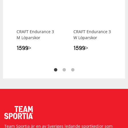
CRAFT
Endurance 3
CRAFT
Endurance 3
M Löparskor
W Löparskor
1599
kr
1599
kr
Team Sportia är en av Sveriges ledande sportkedjor som