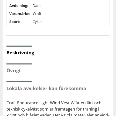
Avdelning:
Dam
Squash
Varumärke:
Craft
Sport:
Cykel
Tennis
Träning
Beskrivning
Volleyboll
Övrigt
Walking
Lokala avvikelser kan förekomma
Craft Endurance Light Wind Vest W är en lätt och
teknisk cykelväst som är framtagen för träning i
kyligt och blåsigt väder. Det vävda materialet är vind-