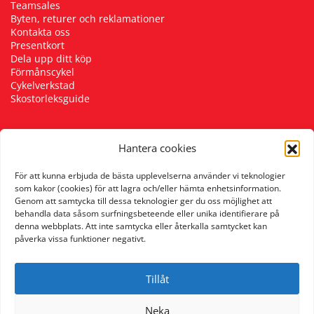
Teamsales
Byten, returer och reklamationer
Kontakta oss
Presentkort
Dela upp ditt köp
Förmånscykel
Cykelverkstad
Skostorleksguide
Hantera cookies
Följ oss
För att kunna erbjuda de bästa upplevelserna använder vi teknologier
som kakor (cookies) för att lagra och/eller hämta enhetsinformation.
Genom att samtycka till dessa teknologier ger du oss möjlighet att
behandla data såsom surfningsbeteende eller unika identifierare på
denna webbplats. Att inte samtycka eller återkalla samtycket kan
påverka vissa funktioner negativt.
Tillåt
Neka