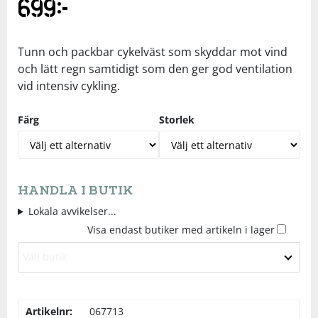
699
kr
Underkläder
Skydd
Underkläder
Skydd
Längdåkning
Tunn och packbar cykelväst som skyddar mot vind
Sporttillbehör
Sporttillbehör
Löpning
och lätt regn samtidigt som den ger god ventilation
vid intensiv cykling.
Stavar
Stavar
Orientering
Färg
Storlek
Träning
Träning
Outdoor
Tält
Tält
Padel
HANDLA I BUTIK
Lokala avvikelser...
Väskor
Väskor
Rullskidor
Visa endast butiker med artikeln i lager
Välj butik
Övrigt
Övrigt
Simning
Artikelnr:
067713
Sportswear