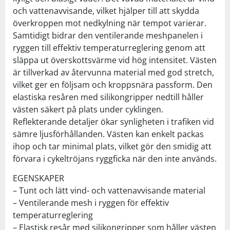
och vattenavvisande, vilket hjälper till att skydda
överkroppen mot nedkylning när tempot varierar.
Samtidigt bidrar den ventilerande meshpanelen i
ryggen till effektiv temperaturreglering genom att
släppa ut överskottsvärme vid hög intensitet. Västen
är tillverkad av återvunna material med god stretch,
vilket ger en följsam och kroppsnära passform. Den
elastiska resåren med silikongripper nedtill håller
västen säkert på plats under cyklingen.
Reflekterande detaljer ökar synligheten i trafiken vid
sämre ljusförhållanden. Västen kan enkelt packas
ihop och tar minimal plats, vilket gör den smidig att
förvara i cykeltröjans ryggficka när den inte används.
EGENSKAPER
– Tunt och lätt vind- och vattenavvisande material
– Ventilerande mesh i ryggen för effektiv
temperaturreglering
– Elastisk resår med silikongripper som håller västen