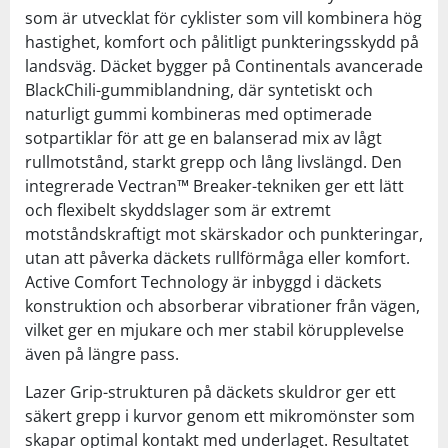
som är utvecklat för cyklister som vill kombinera hög
hastighet, komfort och pålitligt punkteringsskydd på
landsväg. Däcket bygger på Continentals avancerade
BlackChili-gummiblandning, där syntetiskt och
naturligt gummi kombineras med optimerade
sotpartiklar för att ge en balanserad mix av lågt
rullmotstånd, starkt grepp och lång livslängd. Den
integrerade Vectran™ Breaker-tekniken ger ett lätt
och flexibelt skyddslager som är extremt
motståndskraftigt mot skärskador och punkteringar,
utan att påverka däckets rullförmåga eller komfort.
Active Comfort Technology är inbyggd i däckets
konstruktion och absorberar vibrationer från vägen,
vilket ger en mjukare och mer stabil körupplevelse
även på längre pass.
Lazer Grip-strukturen på däckets skuldror ger ett
säkert grepp i kurvor genom ett mikromönster som
skapar optimal kontakt med underlaget. Resultatet