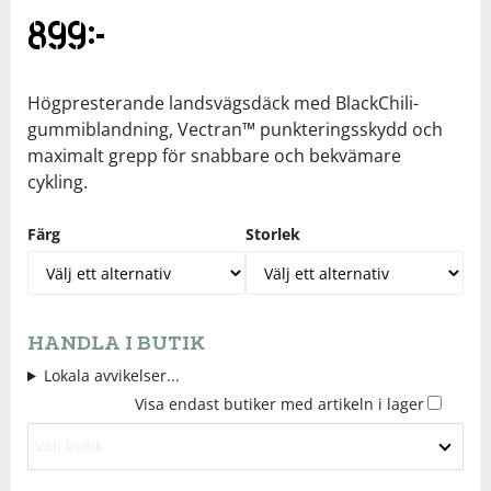
899
kr
Underkläder
Skydd
Underkläder
Skydd
Längdåkning
Sporttillbehör
Sporttillbehör
Löpning
Högpresterande landsvägsdäck med BlackChili-
gummiblandning, Vectran™ punkteringsskydd och
maximalt grepp för snabbare och bekvämare
Stavar
Stavar
Orientering
cykling.
Träning
Träning
Outdoor
Färg
Storlek
Tält
Tält
Padel
HANDLA I BUTIK
Väskor
Väskor
Rullskidor
Lokala avvikelser...
Visa endast butiker med artikeln i lager
Övrigt
Övrigt
Simning
Välj butik
Sportswear