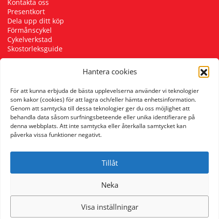
Kontakta oss
Presentkort
Dela upp ditt köp
Förmånscykel
Cykelverkstad
Skostorleksguide
Hantera cookies
Följ oss
För att kunna erbjuda de bästa upplevelserna använder vi teknologier
som kakor (cookies) för att lagra och/eller hämta enhetsinformation.
Genom att samtycka till dessa teknologier ger du oss möjlighet att
behandla data såsom surfningsbeteende eller unika identifierare på
denna webbplats. Att inte samtycka eller återkalla samtycket kan
påverka vissa funktioner negativt.
Tillåt
Neka
Visa inställningar