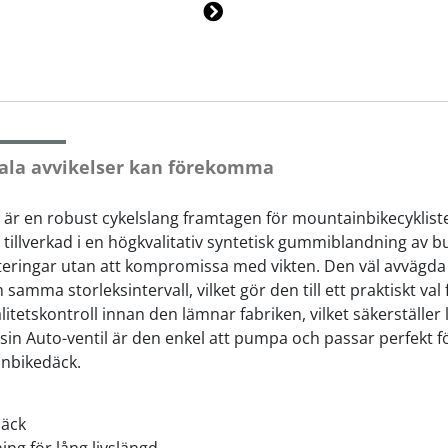
Ne
xt
ala avvikelser kan förekomma
är en robust cykelslang framtagen för mountainbikecyklister
 tillverkad i en högkvalitativ syntetisk gummiblandning av bu
teringar utan att kompromissa med vikten. Den väl avvägda 
mma storleksintervall, vilket gör den till ett praktiskt val
tetskontroll innan den lämnar fabriken, vilket säkerställer lån
n Auto-ventil är den enkel att pumpa och passar perfekt för
inbikedäck.
däck