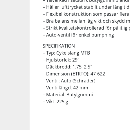
– Tillverkad i slitstark butylgummiblandn
– Håller lufttrycket stabilt under lång tid
– Flexibel konstruktion som passar fler
Squash
– Bra balans mellan låg vikt och skydd 
– Strikt kvalitetskontrollerad för pålitli
Tennis
– Auto-ventil för enkel pumpning
SPECIFIKATION
Träning
– Typ: Cykelslang MTB
– Hjulstorlek: 29″
Volleyboll
– Däckbredd: 1.75–2.5″
– Dimension (ETRTO): 47-622
– Ventil: Auto (Schrader)
Walking
– Ventillängd: 42 mm
– Material: Butylgummi
– Vikt: 225 g