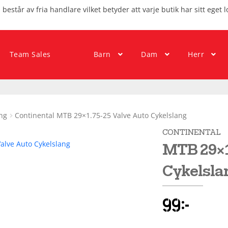
består av fria handlare vilket betyder att varje butik har sitt eget l
Team Sales
Barn
Dam
Herr
ng
Continental MTB 29×1.75-25 Valve Auto Cykelslang
CONTINENTAL
MTB 29×1
Cykelsla
99
kr