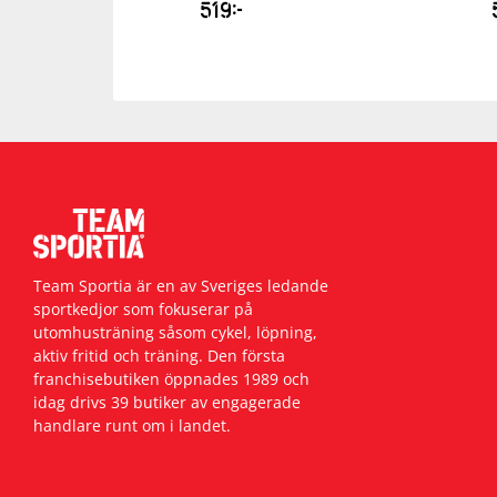
519
kr
Team Sportia är en av Sveriges ledande
sportkedjor som fokuserar på
utomhusträning såsom cykel, löpning,
aktiv fritid och träning. Den första
franchisebutiken öppnades 1989 och
idag drivs 39 butiker av engagerade
handlare runt om i landet.