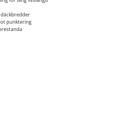
ing för lång livslängd
a däckbredder
mot punktering
g prestanda