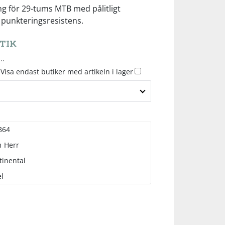
ang för 29-tums MTB med pålitligt
 punkteringsresistens.
TIK
..
Visa endast butiker med artikeln i lager
864
m
Herr
tinental
l