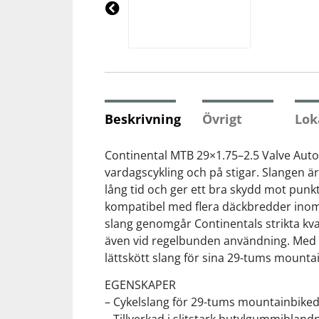
Underkläder
Skydd
Underkläder
Skydd
Längdåkning
Pre
vio
us
Sporttillbehör
Sporttillbehör
Löpning
Stavar
Stavar
Orientering
Beskrivning
Övrigt
Lok
Träning
Träning
Outdoor
Continental MTB 29×1.75–2.5 Valve Auto 
vardagscykling och på stigar. Slangen är
lång tid och ger ett bra skydd mot punk
Tält
Tält
Padel
kompatibel med flera däckbredder inom sa
slang genomgår Continentals strikta kvali
Väskor
Väskor
Rullskidor
även vid regelbunden användning. Med si
lättskött slang för sina 29-tums mounta
Övrigt
Övrigt
Simning
EGENSKAPER
– Cykelslang för 29-tums mountainbike
Sportswear