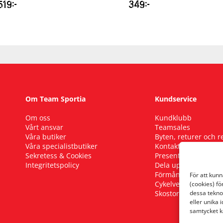
519
kr
349
kr
Om Team Sportia
Kundservice
Om oss
Kundklubb
Vårt ansvar
Teamsales
Våra butiker
Byten, returer och 
Våra specialistbutiker
Kontakta oss
Sekretess & Cookies
Presentkort
Integritetspolicy
Dela upp ditt köp
Förmånscykel
För att kun
Cykelverkstad
(cookies) fö
Skostorleksguide
dessa tekno
eller unika 
samtycket k