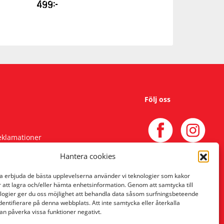
499
kr
99
kr
Följ oss
reklamationer
Hantera cookies
na erbjuda de bästa upplevelserna använder vi teknologier som kakor
r att lagra och/eller hämta enhetsinformation. Genom att samtycka till
logier ger du oss möjlighet att behandla data såsom surfningsbeteende
identifierare på denna webbplats. Att inte samtycka eller återkalla
an påverka vissa funktioner negativt.