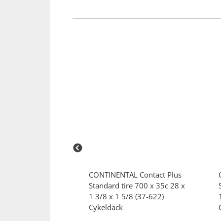
AL
Race Tube
CONTINENTAL
Contact Plus
elslang
Standard tire 700 x 35c 28 x
1 3/8 x 1 5/8 (37-622)
Cykeldäck