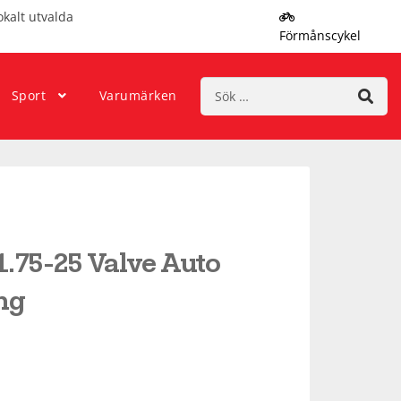
okalt utvalda
Förmånscykel
Sök
Sport
Varumärken
efter:
.75-25 Valve Auto
ng