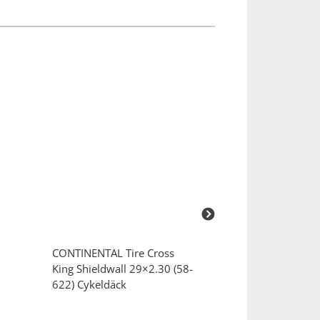
CONTINENTAL
Tire Cross
CONTINENTAL
R
King Shieldwall 29×2.30 (58-
28″ S42 Cykelsl
622) Cykeldäck