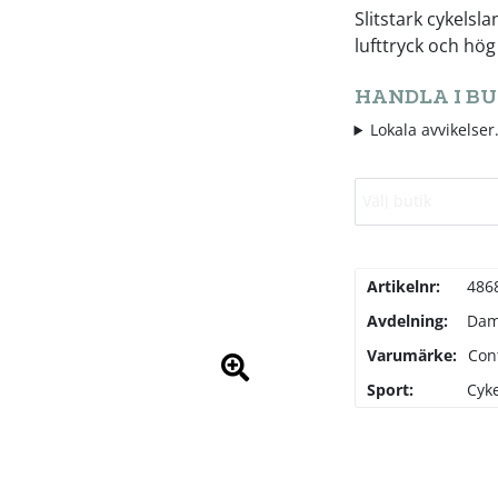
Slitstark cykelsl
lufttryck och hög
HANDLA I BU
Lokala avvikelser.
Välj butik
Artikelnr:
486
Avdelning:
Da
Varumärke:
Con
Sport:
Cyke