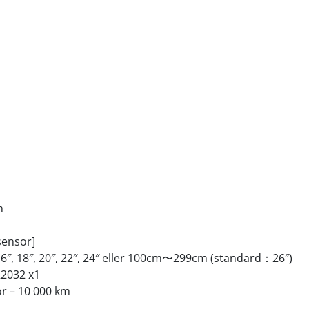
m
sensor]
, 16″, 18″, 20″, 22″, 24″ eller 100cm〜299cm (standard：26″)
R2032 x1
sor – 10 000 km