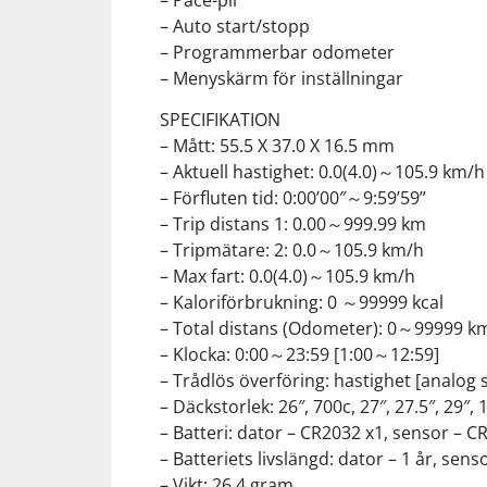
– Pace-pil
– Auto start/stopp
– Programmerbar odometer
Squash
– Menyskärm för inställningar
Tennis
SPECIFIKATION
– Mått: 55.5 X 37.0 X 16.5 mm
– Aktuell hastighet: 0.0(4.0)～105.9 km/h
Träning
– Förfluten tid: 0:00’00″～9:59’59”
– Trip distans 1: 0.00～999.99 km
Volleyboll
– Tripmätare: 2: 0.0～105.9 km/h
– Max fart: 0.0(4.0)～105.9 km/h
– Kaloriförbrukning: 0 ～99999 kcal
Walking
– Total distans (Odometer): 0～99999 k
– Klocka: 0:00～23:59 [1:00～12:59]
– Trådlös överföring: hastighet [analog 
– Däckstorlek: 26″, 700c, 27″, 27.5″, 29″
– Batteri: dator – CR2032 x1, sensor – C
– Batteriets livslängd: dator – 1 år, sen
– Vikt: 26,4 gram