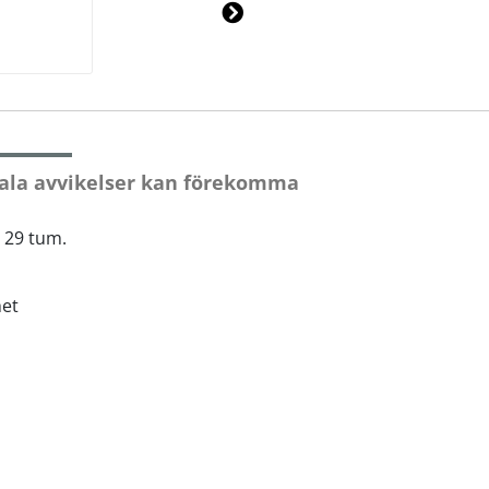
Ne
xt
ala avvikelser kan förekomma
h 29 tum.
het