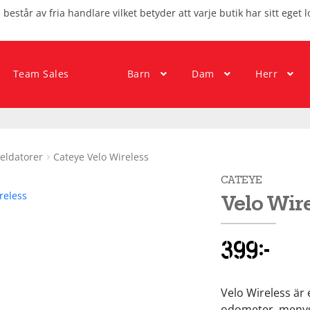
består av fria handlare vilket betyder att varje butik har sitt eget l
Team Sales
Barn
Dam
Herr
eldatorer
Cateye Velo Wireless
CATEYE
Velo Wir
399
kr
Velo Wireless ä
odometer, meny