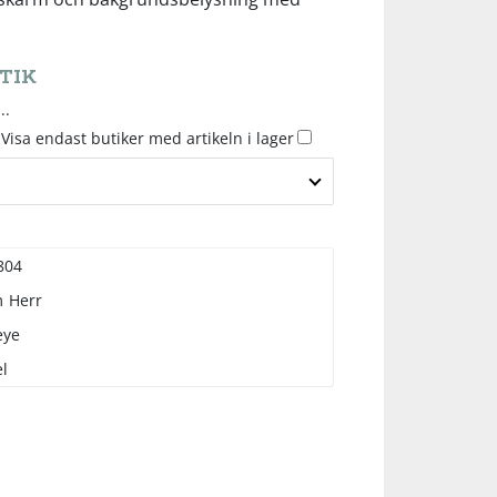
TIK
..
Visa endast butiker med artikeln i lager
804
m
Herr
eye
l