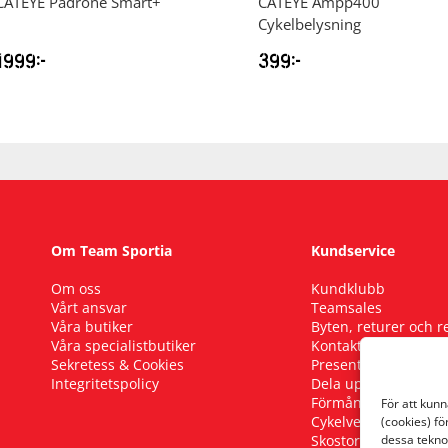
CATEYE
Padrone Smart+
CATEYE
Ampp400
Cykelbelysning
1999
kr
399
kr
Om Team Sportia
Kundservice
Om oss
Kundklubb
Vårt ansvar
Teamsales
Våra butiker
Byten, returer och 
Våra specialistbutiker
Kontakta oss
Sekretess & Cookies
Presentkort
Integritetspolicy
Dela upp ditt köp
Förmånscykel
För att kun
Cykelverkstad
(cookies) fö
Skostorleksguide
dessa tekno