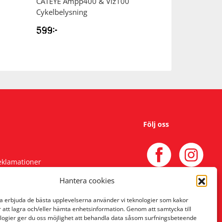
CATEYE
Ampp400 & Viz100
CATEYE
Ampp90
Cykelbelysning
Hjälmfäste Cyke
599
kr
799
kr
Följ oss
reklamationer
Hantera cookies
na erbjuda de bästa upplevelserna använder vi teknologier som kakor
r att lagra och/eller hämta enhetsinformation. Genom att samtycka till
logier ger du oss möjlighet att behandla data såsom surfningsbeteende