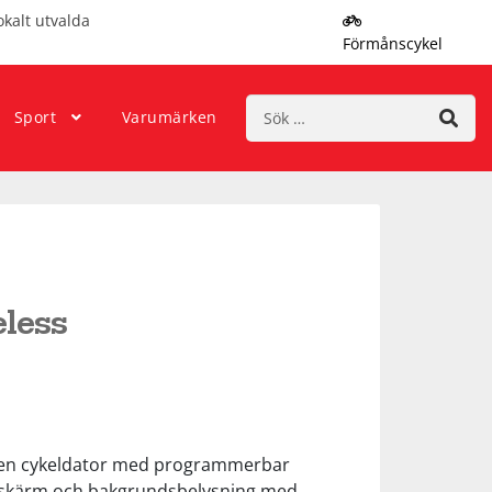
okalt utvalda
Förmånscykel
Sök
Sport
Varumärken
efter:
eless
r en cykeldator med programmerbar
skärm och bakgrundsbelysning med