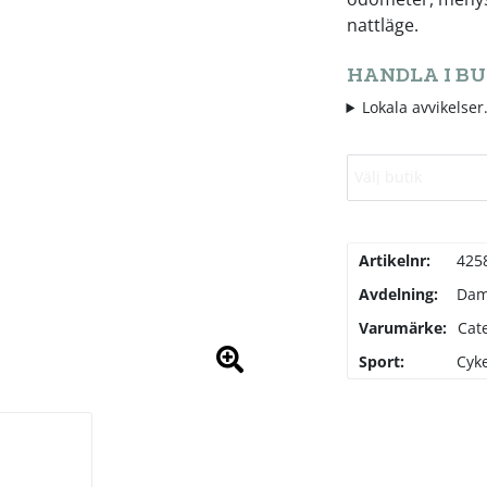
nattläge.
HANDLA I BU
Lokala avvikelser.
Välj butik
Artikelnr:
425
Avdelning:
Da
Varumärke:
Cat
Sport:
Cyke