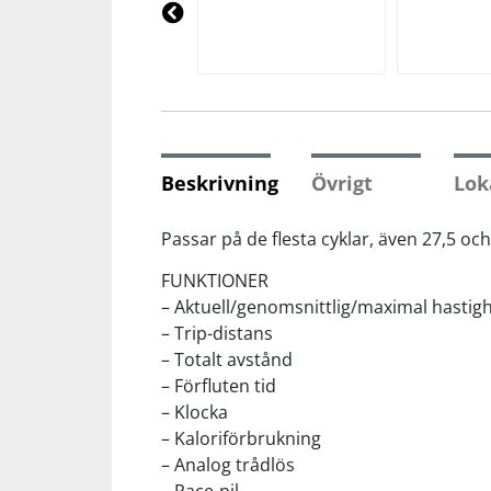
Underkläder
Skydd
Underkläder
Skydd
Längdåkning
Pre
vio
us
Sporttillbehör
Sporttillbehör
Löpning
Stavar
Stavar
Orientering
Beskrivning
Övrigt
Lok
Träning
Träning
Outdoor
Passar på de flesta cyklar, även 27,5 oc
FUNKTIONER
Tält
Tält
Padel
– Aktuell/genomsnittlig/maximal hastig
– Trip-distans
Väskor
Väskor
Rullskidor
– Totalt avstånd
– Förfluten tid
– Klocka
Övrigt
Övrigt
Simning
– Kaloriförbrukning
– Analog trådlös
Sportswear