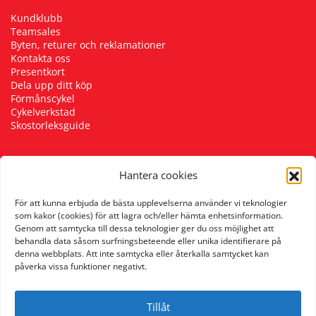
Kundklubb
Teamsales
Byten, returer och reklamationer
Kontakta oss
Presentkort
Dela upp ditt köp
Förmånscykel
Cykelverkstad
Skostorleksguide
Hantera cookies
Följ oss
För att kunna erbjuda de bästa upplevelserna använder vi teknologier
som kakor (cookies) för att lagra och/eller hämta enhetsinformation.
Genom att samtycka till dessa teknologier ger du oss möjlighet att
behandla data såsom surfningsbeteende eller unika identifierare på
denna webbplats. Att inte samtycka eller återkalla samtycket kan
påverka vissa funktioner negativt.
Tillåt