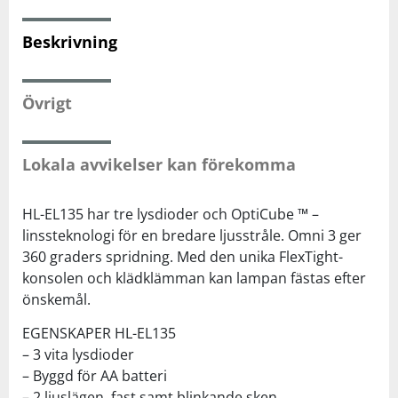
Beskrivning
Squash
Tennis
Övrigt
Träning
Lokala avvikelser kan förekomma
Volleyboll
HL-EL135 har tre lysdioder och OptiCube ™ –
linssteknologi för en bredare ljusstråle. Omni 3 ger
Walking
360 graders spridning. Med den unika FlexTight-
konsolen och klädklämman kan lampan fästas efter
önskemål.
EGENSKAPER HL-EL135
– 3 vita lysdioder
– Byggd för AA batteri
– 2 ljuslägen, fast samt blinkande sken