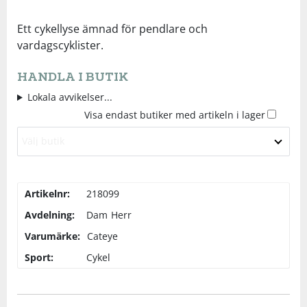
Underkläder
Skydd
Underkläder
Skydd
Längdåkning
Ett cykellyse ämnad för pendlare och
vardagscyklister.
Sporttillbehör
Sporttillbehör
Löpning
HANDLA I BUTIK
Lokala avvikelser...
Stavar
Stavar
Orientering
Visa endast butiker med artikeln i lager
Välj butik
Träning
Träning
Outdoor
Tält
Tält
Padel
Artikelnr:
218099
Avdelning:
Dam
Herr
Väskor
Väskor
Rullskidor
Varumärke:
Cateye
Sport:
Cykel
Övrigt
Övrigt
Simning
Sportswear