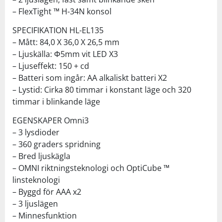
– FlexTight ™ H-34N konsol
SPECIFIKATION HL-EL135
– Mått: 84,0 X 36,0 X 26,5 mm
– Ljuskälla: Φ5mm vit LED X3
– Ljuseffekt: 150 + cd
– Batteri som ingår: AA alkaliskt batteri X2
– Lystid: Cirka 80 timmar i konstant läge och 320
timmar i blinkande läge
EGENSKAPER Omni3
– 3 lysdioder
– 360 graders spridning
– Bred ljuskägla
– OMNI riktningsteknologi och OptiCube ™
linsteknologi
– Byggd för AAA x2
– 3 ljuslägen
– Minnesfunktion