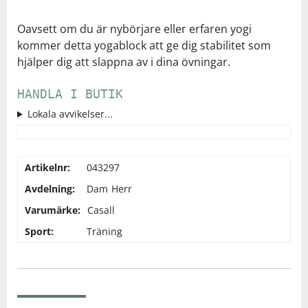
Underkläder
Skydd
Underkläder
Skydd
Längdåkning
Oavsett om du är nybörjare eller erfaren yogi
kommer detta yogablock att ge dig stabilitet som
hjälper dig att slappna av i dina övningar.
Sporttillbehör
Sporttillbehör
Löpning
HANDLA I BUTIK
Stavar
Stavar
Orientering
Lokala avvikelser...
Träning
Träning
Outdoor
Artikelnr:
043297
Tält
Tält
Padel
Avdelning:
Dam
Herr
Varumärke:
Casall
Väskor
Väskor
Rullskidor
Sport:
Träning
Övrigt
Övrigt
Simning
Sportswear