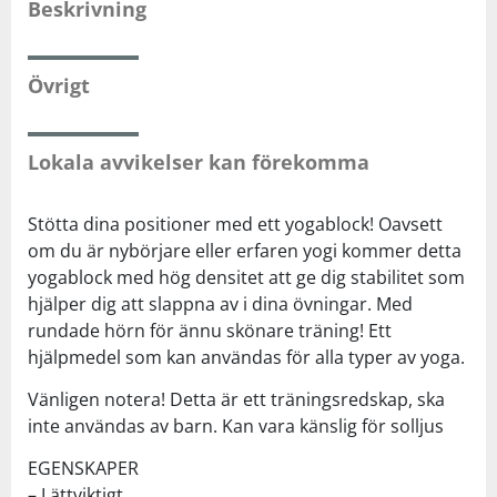
Beskrivning
Squash
Övrigt
Tennis
Lokala avvikelser kan förekomma
Träning
Stötta dina positioner med ett yogablock! Oavsett
Volleyboll
om du är nybörjare eller erfaren yogi kommer detta
yogablock med hög densitet att ge dig stabilitet som
hjälper dig att slappna av i dina övningar. Med
Walking
rundade hörn för ännu skönare träning! Ett
hjälpmedel som kan användas för alla typer av yoga.
Vänligen notera! Detta är ett träningsredskap, ska
inte användas av barn. Kan vara känslig för solljus
EGENSKAPER
– Lättviktigt