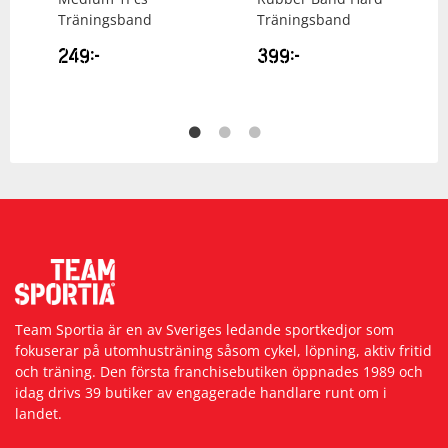
Träningsband
Träningsband
249
kr
399
kr
Team Sportia är en av Sveriges ledande sportkedjor som
fokuserar på utomhusträning såsom cykel, löpning, aktiv fritid
och träning. Den första franchisebutiken öppnades 1989 och
idag drivs 39 butiker av engagerade handlare runt om i
landet.