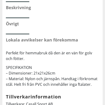
Beskrivning
Squash
Övrigt
Tennis
Träning
Lokala avvikelser kan förekomma
Volleyboll
Perfekt för hemmabruk då den är en vän för golv
och fötter.
Walking
SPECIFIKATION
– Dimensioner: 21x21x26cm
– Material: Nylon och järnspån. Handtag i förkromat
stål. Helt fri från PVC och innehåller inga ftalater.
Tillverkarinformation
Tillverkare: Casall Sport AB