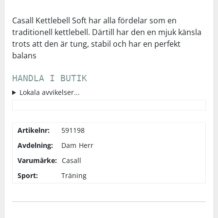
Underkläder
Skydd
Underkläder
Skydd
Längdåkning
Casall Kettlebell Soft har alla fördelar som en
traditionell kettlebell. Därtill har den en mjuk känsla
trots att den är tung, stabil och har en perfekt
Sporttillbehör
Sporttillbehör
Löpning
balans
Stavar
Stavar
Orientering
HANDLA I BUTIK
Lokala avvikelser...
Träning
Träning
Outdoor
Tält
Tält
Padel
Artikelnr:
591198
Avdelning:
Dam
Herr
Väskor
Väskor
Rullskidor
Varumärke:
Casall
Sport:
Träning
Övrigt
Övrigt
Simning
Sportswear