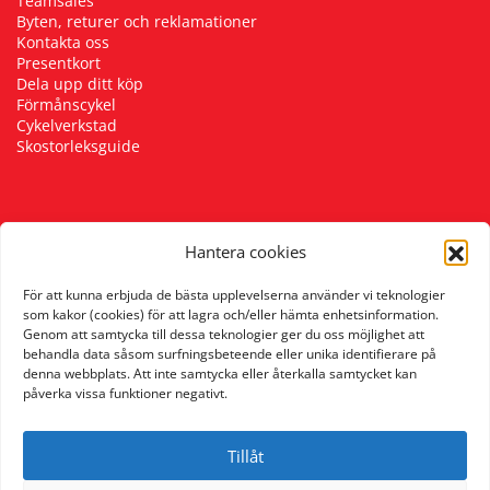
Teamsales
Byten, returer och reklamationer
Kontakta oss
Presentkort
Dela upp ditt köp
Förmånscykel
Cykelverkstad
Skostorleksguide
Följ oss
Hantera cookies
För att kunna erbjuda de bästa upplevelserna använder vi teknologier
som kakor (cookies) för att lagra och/eller hämta enhetsinformation.
Genom att samtycka till dessa teknologier ger du oss möjlighet att
behandla data såsom surfningsbeteende eller unika identifierare på
denna webbplats. Att inte samtycka eller återkalla samtycket kan
påverka vissa funktioner negativt.
Tillåt