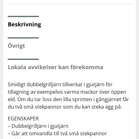
Squash
Beskrivning
Tennis
Övrigt
Träning
Lokala avvikelser kan förekomma
Volleyboll
Smidigt dubbelgrilljärn tillverkat i gjutjärn för
Walking
tillagning av exempelvis varma mackor över öppen
eld. Om du tar loss den lilla sprinten i gångjärnet får
du två små stekpannor som du kan steka ägg på.
EGENSKAPER
– Dubbelgrilljärn i gjutjärn
– Går att omvandla till två små stekpannor