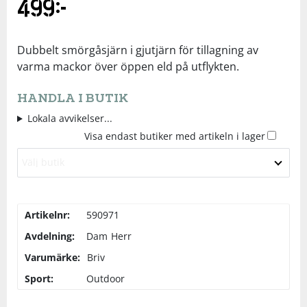
499
kr
Underkläder
Skydd
Underkläder
Skydd
Längdåkning
Dubbelt smörgåsjärn i gjutjärn för tillagning av
Sporttillbehör
Sporttillbehör
Löpning
varma mackor över öppen eld på utflykten.
HANDLA I BUTIK
Stavar
Stavar
Orientering
Lokala avvikelser...
Visa endast butiker med artikeln i lager
Träning
Träning
Outdoor
Välj butik
Tält
Tält
Padel
Artikelnr:
590971
Väskor
Väskor
Rullskidor
Avdelning:
Dam
Herr
Varumärke:
Briv
Övrigt
Övrigt
Simning
Sport:
Outdoor
Sportswear