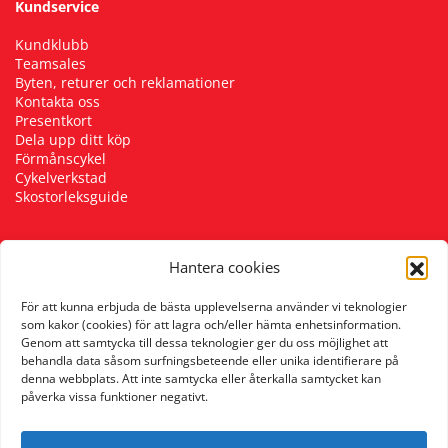
Kundservice
Kundklubb
Teamsales
Byten, returer och reklamationer
Kontakta oss
Presentkort
Dela upp ditt köp
Förmånscykel
Cykelverkstad
Skostorleksguide
Hantera cookies
Följ oss
För att kunna erbjuda de bästa upplevelserna använder vi teknologier
som kakor (cookies) för att lagra och/eller hämta enhetsinformation.
Genom att samtycka till dessa teknologier ger du oss möjlighet att
behandla data såsom surfningsbeteende eller unika identifierare på
denna webbplats. Att inte samtycka eller återkalla samtycket kan
påverka vissa funktioner negativt.