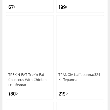
67
kr
199
kr
TREK'N EAT
Trek’n Eat
TRANGIA
Kaffepanna/324
Couscous With Chicken
Kaffepanna
Friluftsmat
130
kr
219
kr