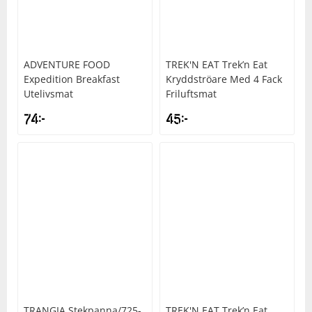
ADVENTURE FOOD
TREK'N EAT
Trek’n Eat
Expedition Breakfast
Kryddströare Med 4 Fack
Utelivsmat
Friluftsmat
74
kr
45
kr
TRANGIA
Stekpanna/725-
TREK'N EAT
Trek’n Eat