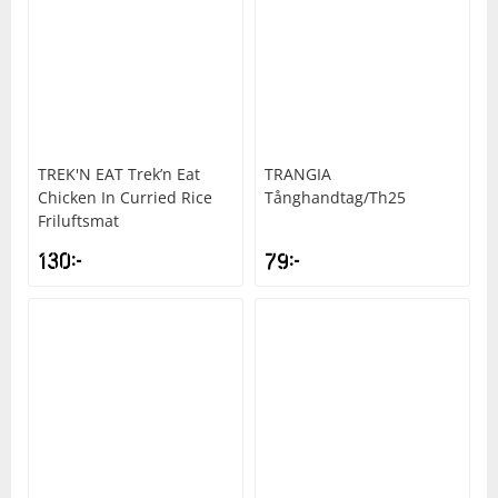
TREK'N EAT
Trek’n Eat
TRANGIA
Chicken In Curried Rice
Tånghandtag/Th25
Friluftsmat
130
kr
79
kr