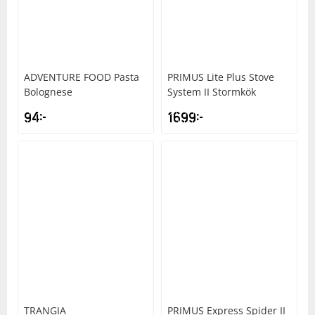
Underkläder
Skydd
Underkläder
Skydd
Längdåkning
Sporttillbehör
Sporttillbehör
Löpning
ADVENTURE FOOD
Pasta
PRIMUS
Lite Plus Stove
Bolognese
System II Stormkök
Stavar
Stavar
Orientering
94
kr
1699
kr
Träning
Träning
Outdoor
Tält
Tält
Padel
Väskor
Väskor
Rullskidor
Övrigt
Övrigt
Simning
Sportswear
TRANGIA
PRIMUS
Express Spider II