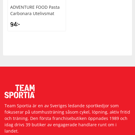
ADVENTURE FOOD
Pasta
Carbonara Utelivsmat
94
kr
Team Sportia är en av Sveriges ledande sportkedjor som
fokuserar på utomhusträning såsom cykel, löpning, aktiv fritid
och träning. Den första franchisebutiken öppnades 1989 och
idag drivs 39 butiker av engagerade handlare runt om i
landet.