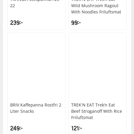
22
Wild Mushroom Ragout
With Noodles Friluftsmat
239
kr
99
kr
BRIV
Kaffepanna Rostfri 2
TREK'N EAT
Trek’n Eat
Liter Snacks
Beef Stroganoff With Rice
Friluftsmat
249
kr
121
kr