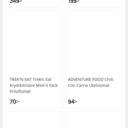
349
kr
199
kr
TREK'N EAT
Trek’n Eat
ADVENTURE FOOD
Chili
Kryddströare Med 6 Fack
Con Carne Utelivsmat
Friluftsmat
70
kr
94
kr