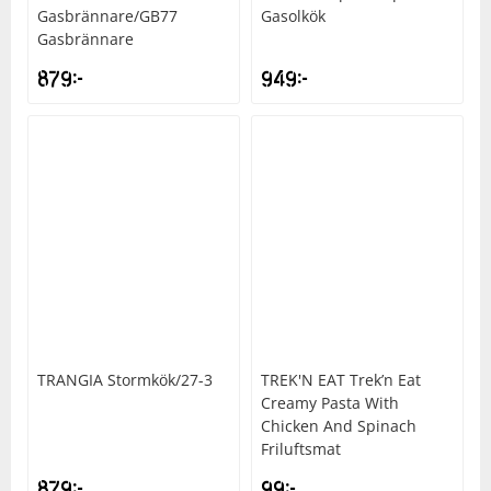
Gasbrännare/GB77
Gasolkök
Gasbrännare
Squash
879
kr
949
kr
Tennis
Träning
Volleyboll
Walking
TRANGIA
Stormkök/27-3
TREK'N EAT
Trek’n Eat
Creamy Pasta With
Chicken And Spinach
Friluftsmat
879
kr
99
kr