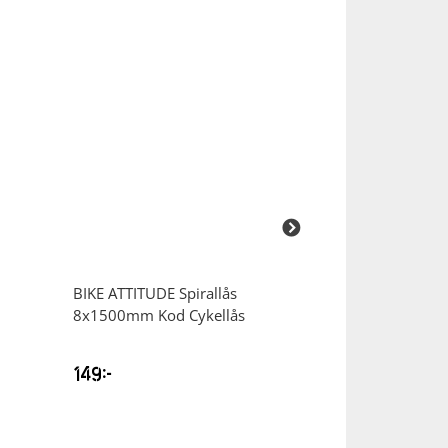
BIKE ATTITUDE
Spirallås
BIKE ATTITUDE
8x1500mm Kod Cykellås
gummi 9/16″ Pe
149
kr
249
kr