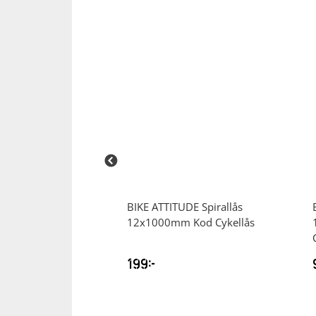
Squash
Tennis
Träning
Volleyboll
Walking
UDE
700×23/28
BIKE ATTITUDE
Spirallås
kelslang
12x1000mm Kod Cykellås
199
kr