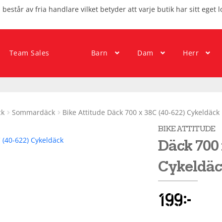
består av fria handlare vilket betyder att varje butik har sitt eget l
Team Sales
Barn
Dam
Herr
ck
Sommardäck
Bike Attitude Däck 700 x 38C (40-622) Cykeldäck
BIKE ATTITUDE
Däck 700 
Cykeldäc
199
kr