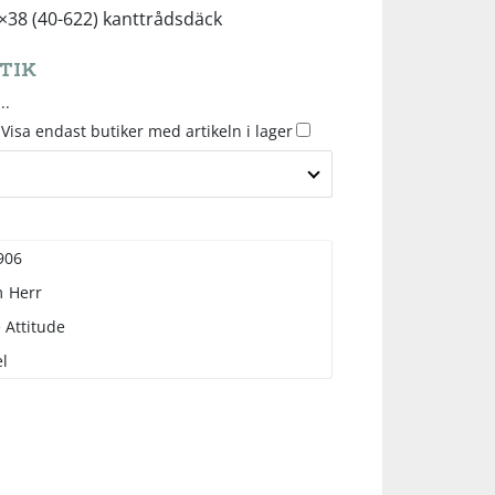
0×38 (40-622) kanttrådsdäck
TIK
..
Visa endast butiker med artikeln i lager
906
m
Herr
 Attitude
l