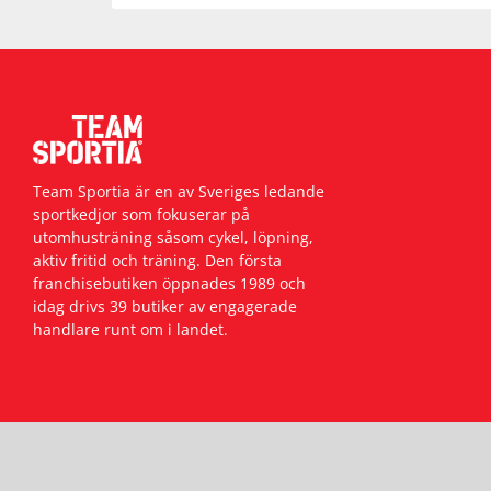
Team Sportia är en av Sveriges ledande
sportkedjor som fokuserar på
utomhusträning såsom cykel, löpning,
aktiv fritid och träning. Den första
franchisebutiken öppnades 1989 och
idag drivs 39 butiker av engagerade
handlare runt om i landet.