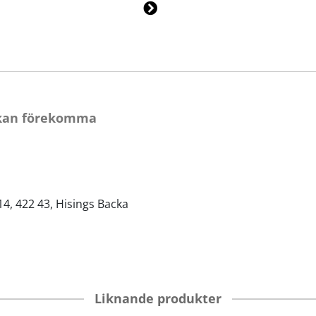
Ne
xt
 kan förekomma
14, 422 43, Hisings Backa
Liknande produkter