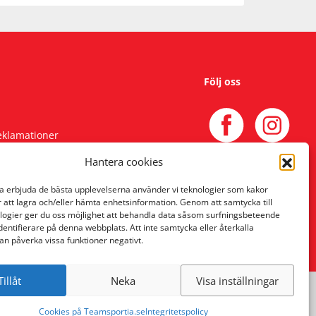
Följ oss
reklamationer
Hantera cookies
na erbjuda de bästa upplevelserna använder vi teknologier som kakor
r att lagra och/eller hämta enhetsinformation. Genom att samtycka till
logier ger du oss möjlighet att behandla data såsom surfningsbeteende
identifierare på denna webbplats. Att inte samtycka eller återkalla
an påverka vissa funktioner negativt.
Tillåt
Neka
Visa inställningar
Cookies på Teamsportia.se
Integritetspolicy