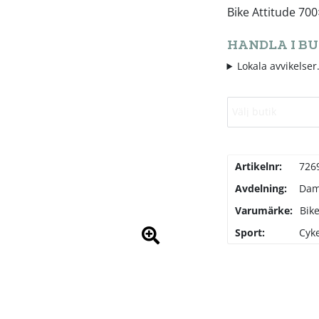
Bike Attitude 70
HANDLA I BU
Lokala avvikelser.
Välj butik
Artikelnr:
726
Avdelning:
Da
Varumärke:
Bike
Sport:
Cyke