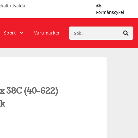
okalt utvalda
Förmånscykel
Sök
Sport
Varumärken
efter:
x 38C (40-622)
k