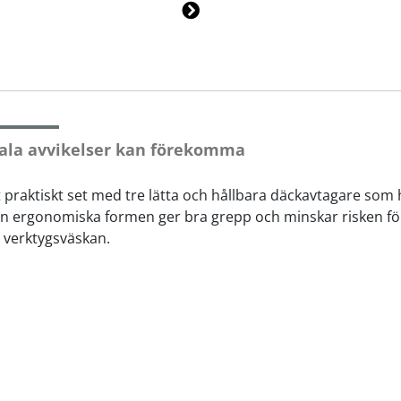
Ne
xt
ala avvikelser kan förekomma
t praktiskt set med tre lätta och hållbara däckavtagare som h
Den ergonomiska formen ger bra grepp och minskar risken fö
i verktygsväskan.