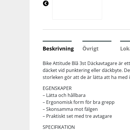
Underkläder
Skydd
Underkläder
Skydd
Längdåkning
Pre
vio
us
Sporttillbehör
Sporttillbehör
Löpning
Stavar
Stavar
Orientering
Beskrivning
Övrigt
Lok
Träning
Träning
Outdoor
Bike Attitude Blå 3st Däckavtagare är et
däcket vid punktering eller däckbyte. 
storleken gör att de är lätta att ha med 
Tält
Tält
Padel
EGENSKAPER
Väskor
Väskor
Rullskidor
– Lätta och hållbara
– Ergonomisk form för bra grepp
– Skonsamma mot fälgen
Övrigt
Övrigt
Simning
– Praktiskt set med tre avtagare
SPECIFIKATION
Sportswear