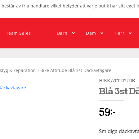
består av fria handlare vilket betyder att varje butik har sitt eget l
Team Sales
Barn
Dam
Herr
ktyg & reparation
Bike Attitude Blå 3st Däckavtagare
BIKE ATTITUDE
Blå 3st 
59
kr
Smidiga däckavta