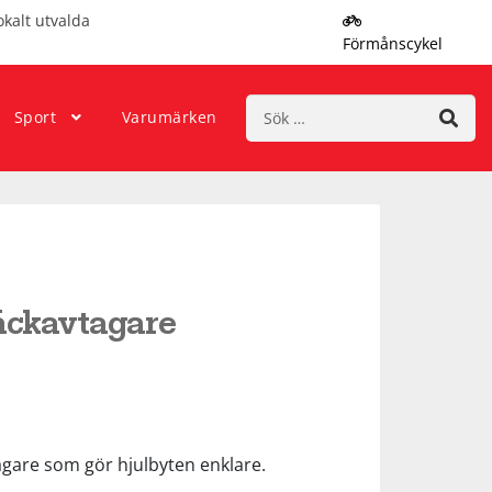
okalt utvalda
Förmånscykel
Sök
Sport
Varumärken
efter:
Däckavtagare
gare som gör hjulbyten enklare.