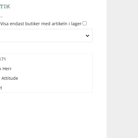
TIK
..
Visa endast butiker med artikeln i lager
171
m
Herr
 Attitude
l