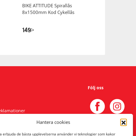
BIKE ATTITUDE
Spirallås
BIKE ATTITUDE
8x1500mm Kod Cykellås
gummi 9/16″ Pe
149
kr
249
kr
Följ oss
reklamationer
Hantera cookies
na erbjuda de bästa upplevelserna använder vi teknologier som kakor