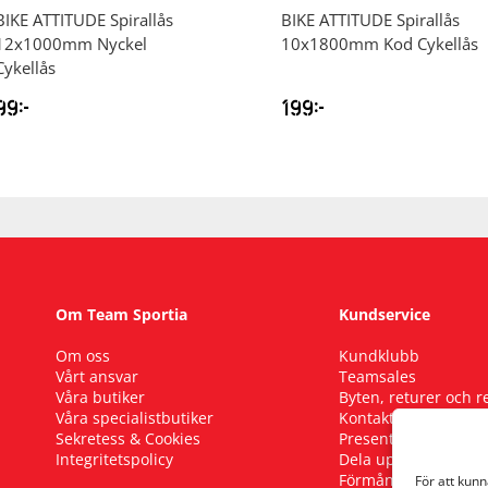
BIKE ATTITUDE
Spirallås
BIKE ATTITUDE
Spirallås
12x1000mm Nyckel
10x1800mm Kod Cykellås
Cykellås
99
kr
199
kr
Om Team Sportia
Kundservice
Om oss
Kundklubb
Vårt ansvar
Teamsales
Våra butiker
Byten, returer och 
Våra specialistbutiker
Kontakta oss
Sekretess & Cookies
Presentkort
Integritetspolicy
Dela upp ditt köp
Förmånscykel
För att kun