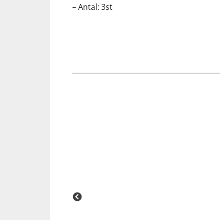
– Antal: 3st
Squash
Tennis
Träning
Volleyboll
Walking