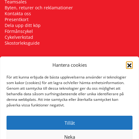
Teamsales
Byten, returer och reklamationer
Kontakta oss
Presentkort
Dela upp ditt köp
Förmånscykel
Cykelverkstad
Skostorleksguide
Hantera cookies
Följ oss
För att kunna erbjuda de bästa upplevelserna använder vi teknologier
som kakor (cookies) för att lagra och/eller hämta enhetsinformation.
Genom att samtycka till dessa teknologier ger du oss möjlighet att
behandla data såsom surfningsbeteende eller unika identifierare på
denna webbplats. Att inte samtycka eller återkalla samtycket kan
påverka vissa funktioner negativt.
Tillåt
Neka