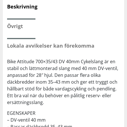
Beskrivning
Squash
Övrigt
Tennis
Lokala avvikelser kan förekomma
Träning
Bike Attitude 700×35/43 DV 40mm Cykelslang är en
Volleyboll
stabil och lättmonterad slang med 40 mm DV-ventil,
anpassad för 28″ hjul. Den passar flera olika
Walking
däckbredder inom 35–43 mm och ger ett tryggt och
hållbart stöd för både vardagscykling och pendling.
Ett bra val när du behöver en pålitlig reserv- eller
ersättningsslang.
EGENSKAPER
– DV-ventil 40 mm
– Passar däckbredd 35–43 mm