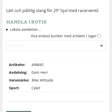
Underkläder
Skydd
Underkläder
Skydd
Längdåkning
Lätt och pålitlig slang för 29″ hjul med racerventil.
HANDLA I BUTIK
Sporttillbehör
Sporttillbehör
Löpning
Lokala avvikelser...
Visa endast butiker med artikeln i lager
Stavar
Stavar
Orientering
Välj butik
Träning
Träning
Outdoor
Artikelnr:
498845
Tält
Tält
Padel
Avdelning:
Dam
Herr
Varumärke:
Bike Attitude
Väskor
Väskor
Rullskidor
Sport:
Cykel
Övrigt
Övrigt
Simning
Sportswear