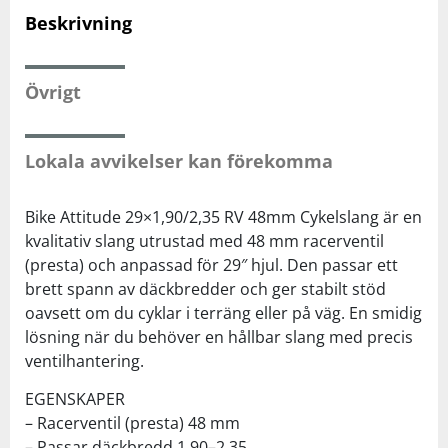
Beskrivning
Squash
Övrigt
Tennis
Lokala avvikelser kan förekomma
Träning
Bike Attitude 29×1,90/2,35 RV 48mm Cykelslang är en
Volleyboll
kvalitativ slang utrustad med 48 mm racerventil
(presta) och anpassad för 29″ hjul. Den passar ett
Walking
brett spann av däckbredder och ger stabilt stöd
oavsett om du cyklar i terräng eller på väg. En smidig
lösning när du behöver en hållbar slang med precis
ventilhantering.
EGENSKAPER
– Racerventil (presta) 48 mm
– Passar däckbredd 1.90–2.35