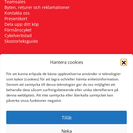
Teamsales
Byten, returer och reklamationer
Kontakta oss
Presentkort
Dela upp ditt köp
Förmånscykel
Cykelverkstad
Skostorleksguide
Hantera cookies
Följ oss
För att kunna erbjuda de bästa upplevelserna använder vi teknologier
som kakor (cookies) för att lagra och/eller hämta enhetsinformation.
Genom att samtycka till dessa teknologier ger du oss möjlighet att
behandla data såsom surfningsbeteende eller unika identifierare på
denna webbplats. Att inte samtycka eller återkalla samtycket kan
påverka vissa funktioner negativt.
Tillåt
Neka