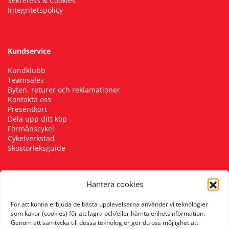
Sekretess & Cookies
Integritetspolicy
Kundservice
Kundklubb
Teamsales
Byten, returer och reklamationer
Kontakta oss
Presentkort
Dela upp ditt köp
Förmånscykel
Cykelverkstad
Skostorleksguide
Hantera cookies
Följ oss
För att kunna erbjuda de bästa upplevelserna använder vi teknologier
som kakor (cookies) för att lagra och/eller hämta enhetsinformation.
Genom att samtycka till dessa teknologier ger du oss möjlighet att