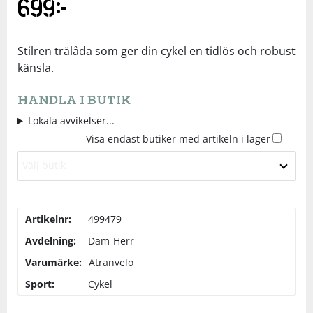
699
kr
Underkläder
Skydd
Underkläder
Skydd
Längdåkning
Stilren trälåda som ger din cykel en tidlös och robust
Sporttillbehör
Sporttillbehör
Löpning
känsla.
HANDLA I BUTIK
Stavar
Stavar
Orientering
Lokala avvikelser...
Visa endast butiker med artikeln i lager
Träning
Träning
Outdoor
Välj butik
Tält
Tält
Padel
Artikelnr:
499479
Väskor
Väskor
Rullskidor
Avdelning:
Dam
Herr
Varumärke:
Atranvelo
Övrigt
Övrigt
Simning
Sport:
Cykel
Sportswear