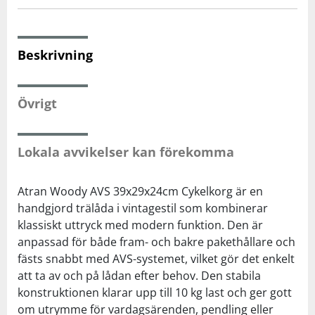
Squash
Beskrivning
Tennis
Övrigt
Träning
Lokala avvikelser kan förekomma
Volleyboll
Atran Woody AVS 39x29x24cm Cykelkorg är en
Walking
handgjord trälåda i vintagestil som kombinerar
klassiskt uttryck med modern funktion. Den är
anpassad för både fram- och bakre pakethållare och
fästs snabbt med AVS-systemet, vilket gör det enkelt
att ta av och på lådan efter behov. Den stabila
konstruktionen klarar upp till 10 kg last och ger gott
om utrymme för vardagsärenden, pendling eller