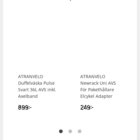
ATRANVELO
ATRANVELO
Duffelväska Pulse
Newrack Uni AVS
Svart 36L AVS inkl.
För Pakethållare
Axelband
Elcykel Adapter
899
kr
249
kr