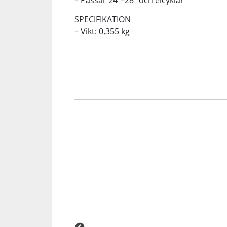
– Passar 24″–28″ och elcyklar
SPECIFIKATION
Squash
– Vikt: 0,355 kg
Tennis
Träning
Volleyboll
Walking