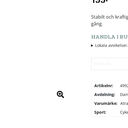
Stabilt och kraft
gång.
HANDLA I BU
Lokala avvikelser.
Välj butik
Artikelnr:
499
Avdelning:
Da
Varumärke:
Atr
Sport:
Cyke