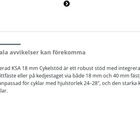
Ne
xt
ala avvikelser kan förekomma
erad KSA 18 mm Cykelstöd är ett robust stöd med integrer
tfäste eller på kedjestaget via både 18 mm och 40 mm fästp
anpassad för cyklar med hjulstorlek 24–28″, och den starka 
lar.