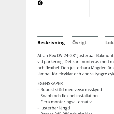
Underkläder
Skydd
Underkläder
Skydd
Längdåkning
Pre
vio
us
Sporttillbehör
Sporttillbehör
Löpning
Stavar
Stavar
Orientering
Beskrivning
Övrigt
Lok
Träning
Träning
Outdoor
Atran Rex DV 24–28″ Justerbar Bakmont
vid parkering. Det kan monteras med mit
och flexibel. Den justerbara längden är 
Tält
Tält
Padel
lämpat för elcyklar och andra tyngre cyk
Väskor
Väskor
Rullskidor
EGENSKAPER
– Robust stöd med vevarmsskydd
– Snabb och flexibel installation
Övrigt
Övrigt
Simning
– Flera monteringsalternativ
– Justerbar längd
Sportswear