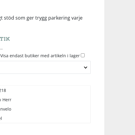
igt stöd som ger trygg parkering varje
TIK
..
Visa endast butiker med artikeln i lager
218
m
Herr
anvelo
l