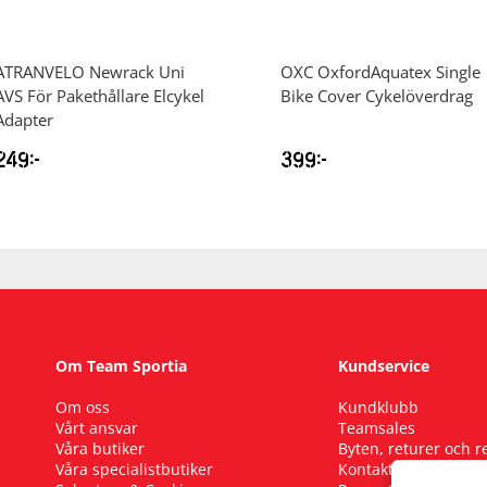
ATRANVELO
Newrack Uni
OXC
OxfordAquatex Single
AVS För Pakethållare Elcykel
Bike Cover Cykelöverdrag
Adapter
249
kr
399
kr
Om Team Sportia
Kundservice
Om oss
Kundklubb
Vårt ansvar
Teamsales
Våra butiker
Byten, returer och 
Våra specialistbutiker
Kontakta oss