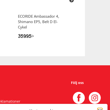
ECORIDE
Ambassador 4,
CRESCENT
Casto
Shimano EP5, Belt D El-
Klassisk cykel
Cykel
35995
kr
8995
kr
Följ oss
reklamationer