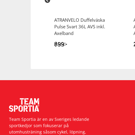
rin 26″ 3vxl
ATRANVELO
Duffelväska
el
Pulse Svart 36L AVS inkl.
Axelband
899
kr
Team Sportia är en av Sveriges ledande
sportkedjor som fokuserar på
utomhusträning såsom cykel, löpning,