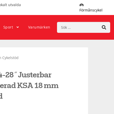
okalt utvalda
Förmånscykel
Sök
Sport
Varumärken
efter:
m Cykelstöd
4-28″Justerbar
erad KSA 18 mm
d