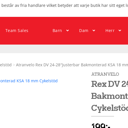
består av fria handlare vilket betyder att varje butik har sitt eget l
Team Sales
Barn
Dam
Herr
elstöd
Atranvelo Rex DV 24-28″Justerbar Bakmonterad KSA 18 m
ATRANVELO
Rex DV 2
Bakmont
Cykelstö
199
kr