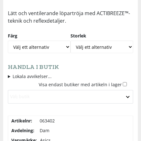
Underkläder
Skydd
Underkläder
Skydd
Längdåkning
Lätt och ventilerande löpartröja med ACTIBREEZE™-
teknik och reflexdetaljer.
Sporttillbehör
Sporttillbehör
Löpning
Färg
Storlek
Stavar
Stavar
Orientering
Träning
Träning
Outdoor
HANDLA I BUTIK
Lokala avvikelser...
Tält
Tält
Padel
Visa endast butiker med artikeln i lager
Välj butik
Väskor
Väskor
Rullskidor
Övrigt
Övrigt
Simning
Artikelnr:
063402
Avdelning:
Dam
Sportswear
Varumärke:
Asics