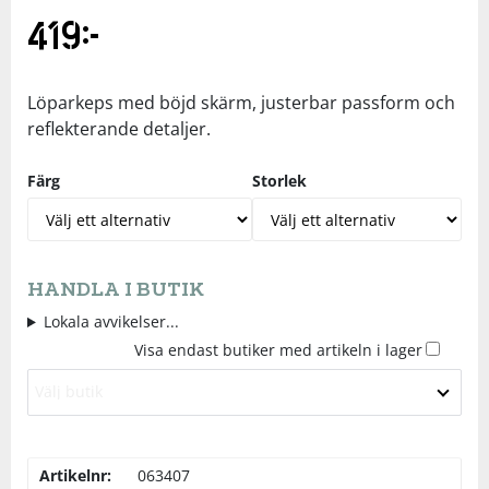
419
kr
Underkläder
Skydd
Underkläder
Skydd
Längdåkning
Sporttillbehör
Sporttillbehör
Löpning
Löparkeps med böjd skärm, justerbar passform och
reflekterande detaljer.
Stavar
Stavar
Orientering
Färg
Storlek
Träning
Träning
Outdoor
Tält
Tält
Padel
HANDLA I BUTIK
Lokala avvikelser...
Visa endast butiker med artikeln i lager
Väskor
Väskor
Rullskidor
Välj butik
Övrigt
Övrigt
Simning
Artikelnr:
063407
Sportswear