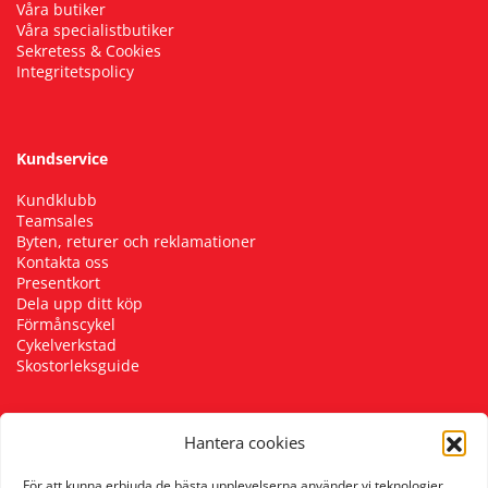
Våra butiker
Våra specialistbutiker
Sekretess & Cookies
Integritetspolicy
Kundservice
Kundklubb
Teamsales
Byten, returer och reklamationer
Kontakta oss
Presentkort
Dela upp ditt köp
Förmånscykel
Cykelverkstad
Skostorleksguide
Hantera cookies
Följ oss
För att kunna erbjuda de bästa upplevelserna använder vi teknologier