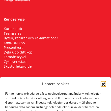
Kundservice
Kundklubb
Teamsales
Byten, returer och reklamationer
Kontakta oss
Presentkort
Dela upp ditt köp
Förmånscykel
Cykelverkstad
Skostorleksguide
Hantera cookies
Följ oss
För att kunna erbjuda de bästa upplevelserna använder vi teknologier
som kakor (cookies) för att lagra och/eller hämta enhetsinformation.
Genom att samtycka till dessa teknologier ger du oss möjlighet att
behandla data såsom surfningsbeteende eller unika identifierare på