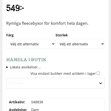
549
kr
Underkläder
Skydd
Underkläder
Skydd
Längdåkning
Sporttillbehör
Sporttillbehör
Löpning
Rymliga fleecebyxor för komfort hela dagen.
Färg
Storlek
Stavar
Stavar
Orientering
Träning
Träning
Outdoor
HANDLA I BUTIK
Tält
Tält
Padel
Lokala avvikelser...
Visa endast butiker med artikeln i lager
Väskor
Väskor
Rullskidor
Välj butik
Övrigt
Övrigt
Simning
Artikelnr:
048838
Sportswear
Avdelning:
Dam