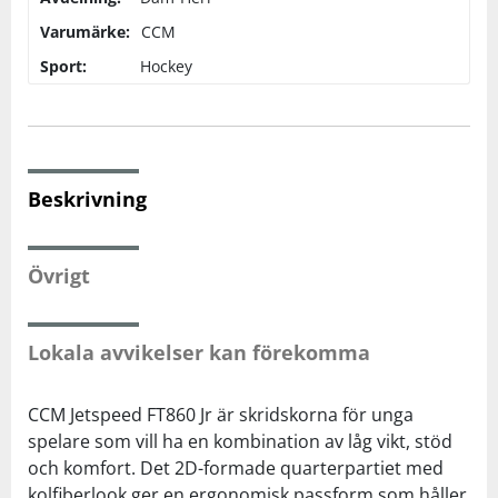
Varumärke:
CCM
Squash
Sport:
Hockey
Tennis
Träning
Beskrivning
Volleyboll
Övrigt
Walking
Lokala avvikelser kan förekomma
CCM Jetspeed FT860 Jr är skridskorna för unga
spelare som vill ha en kombination av låg vikt, stöd
och komfort. Det 2D-formade quarterpartiet med
kolfiberlook ger en ergonomisk passform som håller