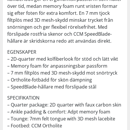
över tid, medan memory foam runt vristen formar
sig efter foten för extra komfort. En 7 mm tjock
filtplös med 3D mesh-skydd minskar trycket från
snörningen och ger flexibel rörelsefrihet. Med
förslipade rostfria skenor och CCM SpeedBlade-
hållare är skridskorna redo att användas direkt.
EGENSKAPER
– 2D-quarter med kolfiberlook för stöd och lätt vikt
– Memory foam för anpassningsbar passform
– 7 mm filtplös med 3D mesh-skydd mot snörtryck
– Ortholite-fotbädd för skön dämpning
– SpeedBlade-hållare med förslipade stål
SPECIFIKATION
– Quarter package: 2D quarter with faux carbon skin
– Ankle padding & comfort: Adpt memory foam
– Tounge: 7mm felt tongue with 3D mesh lacebite
– Footbed: CCM Ortholite