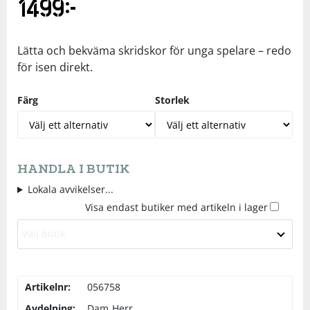
1499
kr
Underkläder
Skydd
Underkläder
Skydd
Längdåkning
Lätta och bekväma skridskor för unga spelare – redo
Sporttillbehör
Sporttillbehör
Löpning
för isen direkt.
Färg
Storlek
Stavar
Stavar
Orientering
Träning
Träning
Outdoor
HANDLA I BUTIK
Tält
Tält
Padel
Lokala avvikelser...
Visa endast butiker med artikeln i lager
Väskor
Väskor
Rullskidor
Välj butik
Övrigt
Övrigt
Simning
Artikelnr:
056758
Sportswear
Avdelning:
Dam
Herr