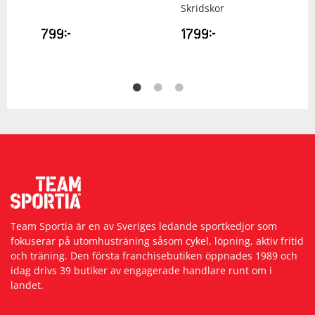
Skridskor
799
kr
1799
kr
Team Sportia är en av Sveriges ledande sportkedjor som
fokuserar på utomhusträning såsom cykel, löpning, aktiv fritid
och träning. Den första franchisebutiken öppnades 1989 och
idag drivs 39 butiker av engagerade handlare runt om i
landet.