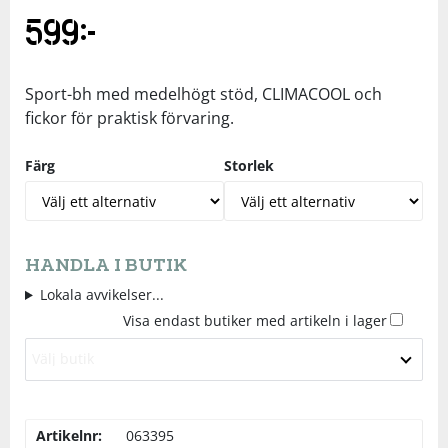
599
kr
Underkläder
Skydd
Underkläder
Skydd
Längdåkning
Sporttillbehör
Sporttillbehör
Löpning
Sport-bh med medelhögt stöd, CLIMACOOL och
fickor för praktisk förvaring.
Stavar
Stavar
Orientering
Färg
Storlek
Träning
Träning
Outdoor
Tält
Tält
Padel
HANDLA I BUTIK
Lokala avvikelser...
Visa endast butiker med artikeln i lager
Väskor
Väskor
Rullskidor
Välj butik
Övrigt
Övrigt
Simning
Artikelnr:
063395
Sportswear