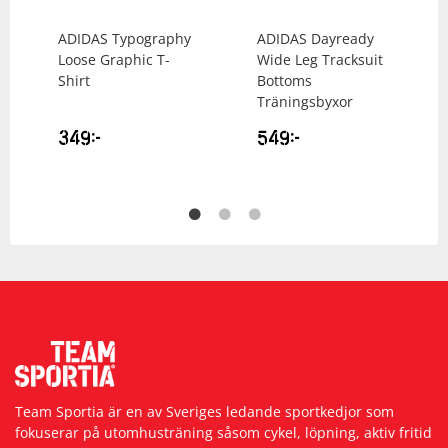
ADIDAS
Typography
ADIDAS
Dayready
Loose Graphic T-
Wide Leg Tracksuit
Shirt
Bottoms
Träningsbyxor
349
kr
549
kr
Team Sportia är en av Sveriges ledande sportkedjor som
fokuserar på utomhusträning såsom cykel, löpning, aktiv fritid