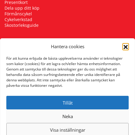
Presentkort
Dela upp ditt köp
Förmånscykel
Cykelverkstad
Skostorleksguide
Hantera cookies
Följ oss
För att kunna erbjuda de bästa upplevelserna använder vi teknologier
som kakor (cookies) för att lagra och/eller hämta enhetsinformation.
Genom att samtycka till dessa teknologier ger du oss möjlighet att
behandla data såsom surfningsbeteende eller unika identifierare på
denna webbplats. Att inte samtycka eller återkalla samtycket kan
påverka vissa funktioner negativt.
Tillåt
Neka
Visa inställningar