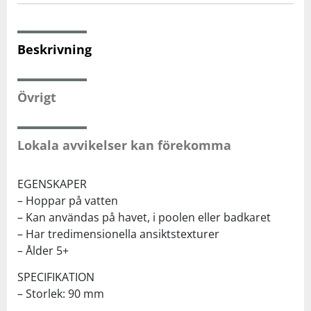
Squash
Beskrivning
Tennis
Övrigt
Träning
Lokala avvikelser kan förekomma
Volleyboll
EGENSKAPER
Walking
– Hoppar på vatten
– Kan användas på havet, i poolen eller badkaret
– Har tredimensionella ansiktstexturer
– Ålder 5+
SPECIFIKATION
– Storlek: 90 mm