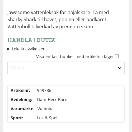
Underkläder
Skydd
Underkläder
Skydd
Längdåkning
Jawesome vattenleksak för hajälskare. Ta med
Sharky Shark till havet, poolen eller badkaret.
Vattenboll tillverkad av premium skum.
Sporttillbehör
Sporttillbehör
Löpning
HANDLA I BUTIK
Stavar
Stavar
Orientering
Lokala avvikelser...
Visa endast butiker med artikeln i lager
Träning
Träning
Outdoor
Välj butik
Tält
Tält
Padel
Artikelnr:
949786
Väskor
Väskor
Rullskidor
Avdelning:
Dam
Herr
Barn
Varumärke:
Waboba
Övrigt
Övrigt
Simning
Sport:
Lek & Spel
Sportswear