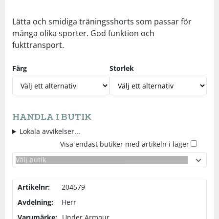
Lätta och smidiga träningsshorts som passar för
Squash
många olika sporter. God funktion och
fukttransport.
Tennis
Färg
Storlek
Träning
Volleyboll
HANDLA I BUTIK
Lokala avvikelser...
Walking
Visa endast butiker med artikeln i lager
Välj butik
Artikelnr:
204579
Avdelning:
Herr
Varumärke:
Under Armour