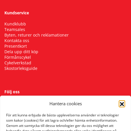
Kundservice
Kundklubb
Teamsales
Byten, returer och reklamationer
Kontakta oss
Presentkort
Dela upp ditt köp
Förmånscykel
Cykelverkstad
Skostorleksguide
Följ oss
Hantera cookies
För att kunna erbjuda de bästa upplevelserna använder vi teknologier
som kakor (cookies) för att lagra och/eller hämta enhetsinformation.
Genom att samtycka till dessa teknologier ger du oss möjlighet att
behandla data såsom surfningsbeteende eller unika identifierare på