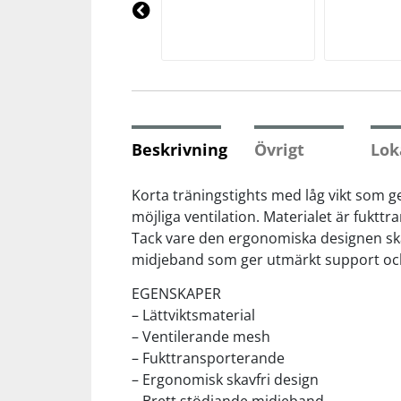
Underkläder
Skydd
Underkläder
Skydd
Längdåkning
Pre
vio
us
Sporttillbehör
Sporttillbehör
Löpning
Stavar
Stavar
Orientering
Beskrivning
Övrigt
Lok
Träning
Träning
Outdoor
Korta träningstights med låg vikt som g
möjliga ventilation. Materialet är fukttr
Tack vare den ergonomiska designen skav
Tält
Tält
Padel
midjeband som ger utmärkt support och 
Väskor
Väskor
Rullskidor
EGENSKAPER
– Lättviktsmaterial
– Ventilerande mesh
Övrigt
Övrigt
Simning
– Fukttransporterande
– Ergonomisk skavfri design
Sportswear