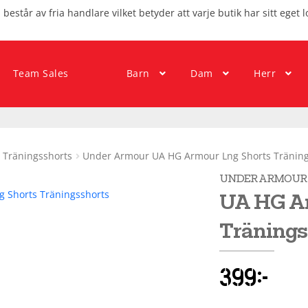
består av fria handlare vilket betyder att varje butik har sitt eget l
Team Sales
Barn
Dam
Herr
Träningsshorts
Under Armour UA HG Armour Lng Shorts Träning
UNDER ARMOUR
UA HG Ar
Tränings
399
kr