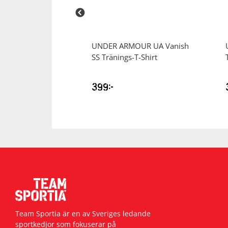
MOUR
UA Hg
UNDER ARMOUR
UA Vanish
p LS Träning-t-
SS Tränings-T-Shirt
399
kr
Team Sportia är en av Sveriges ledande
sportkedjor som fokuserar på