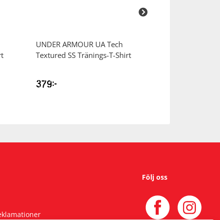
UNDER ARMOUR
UA Tech
UNDER ARMOU
t
Textured SS Tränings-T-Shirt
Performance Co
Pack Strumpor
379
kr
179
kr
Följ oss
reklamationer