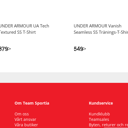
UNDER ARMOUR
UA Tech
UNDER ARMOUR
Vanish
Textured SS T-Shirt
Seamless SS Tränings-T-Shir
379
kr
549
kr
Om Team Sportia
Kundservice
Om oss
Kundklubb
Vårt ansvar
Teamsales
Våra butiker
Byten, returer och 