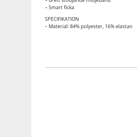
– Brett stödjande midjeband
– Smart ficka
Squash
SPECIFIKATION
– Material: 84% polyester, 16% elastan
Tennis
Träning
Volleyboll
Walking