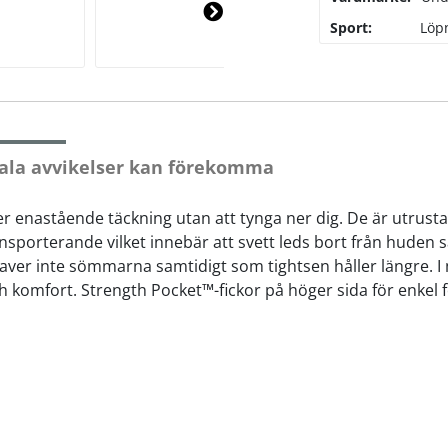
Sport:
Löp
Ne
xt
ala avvikelser kan förekomma
er enastående täckning utan att tynga ner dig. De är utrust
ansporterande vilket innebär att svett leds bort från huden s
er inte sömmarna samtidigt som tightsen håller längre. I mid
komfort. Strength Pocket™-fickor på höger sida för enkel f