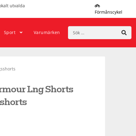
okalt utvalda
Förmånscykel
Sök
Sport
Varumärken
efter:
sshorts
mour Lng Shorts
shorts