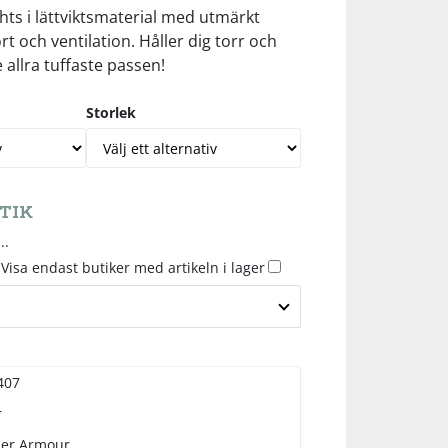
hts i lättviktsmaterial med utmärkt
rt och ventilation. Håller dig torr och
allra tuffaste passen!
Storlek
TIK
..
Visa endast butiker med artikeln i lager
407
r
er Armour