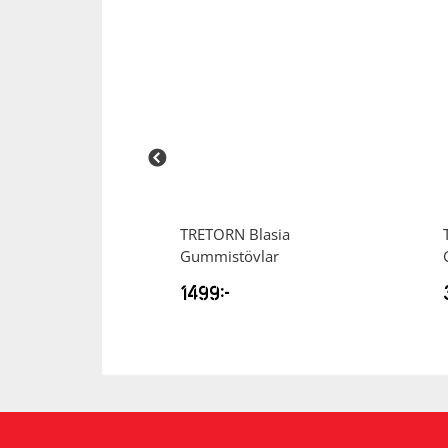
rosspack
TRETORN
Blasia
Gummistövlar
1499
kr