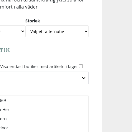
fort i alla väder
Storlek
TIK
..
Visa endast butiker med artikeln i lager
369
m
Herr
torn
door