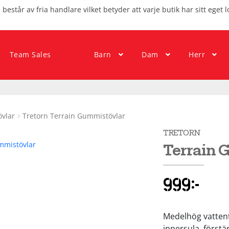
består av fria handlare vilket betyder att varje butik har sitt eget l
Team Sales
Barn
Dam
Herr
vlar
Tretorn Terrain Gummistövlar
TRETORN
Terrain 
999
kr
Medelhög vatten
innersula, förstär