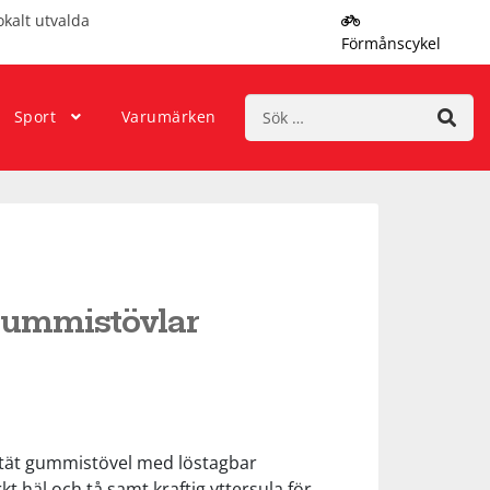
okalt utvalda
Förmånscykel
Sök
Sport
Varumärken
efter:
Gummistövlar
tät gummistövel med löstagbar
kt häl och tå samt kraftig yttersula för