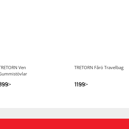
TRETORN
Ven
TRETORN
Fårö Travelbag
Gummistövlar
399
kr
1199
kr