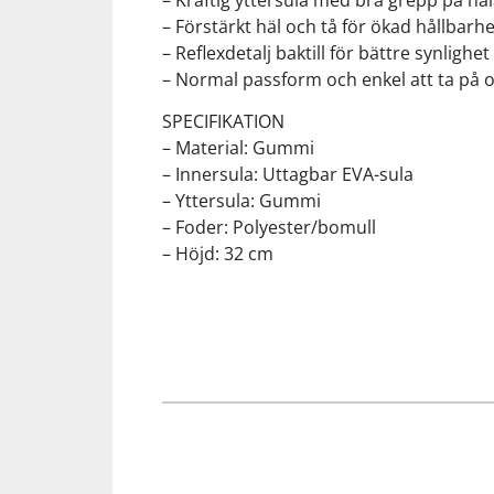
– Kraftig yttersula med bra grepp på ha
– Förstärkt häl och tå för ökad hållbarhe
– Reflexdetalj baktill för bättre synlighet
Squash
– Normal passform och enkel att ta på 
Tennis
SPECIFIKATION
– Material: Gummi
– Innersula: Uttagbar EVA-sula
Träning
– Yttersula: Gummi
– Foder: Polyester/bomull
Volleyboll
– Höjd: 32 cm
Walking