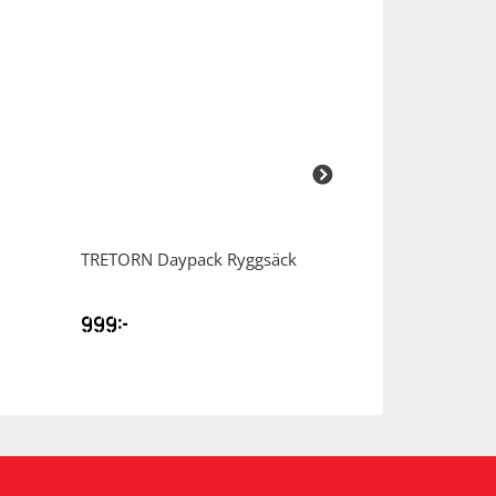
TRETORN
Daypack Ryggsäck
TRETORN
Boxpa
999
kr
1199
kr