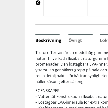
Underkläder
Skydd
Underkläder
Skydd
Längdåkning
Pre
vio
us
Sporttillbehör
Sporttillbehör
Löpning
Stavar
Stavar
Orientering
Beskrivning
Övrigt
Lok
Träning
Träning
Outdoor
Tretorn Terrain är en medelhög gummistö
natur. Tillverkad i flexibelt naturgummi
promenader. Den löstagbara EVA-innersu
Tält
Tält
Padel
yttersulan ger säkert grepp på hala och 
reflexdetalj baktill förbättrar synlighet
Väskor
Väskor
Rullskidor
håller säsong efter säsong.
EGENSKAPER
Övrigt
Övrigt
Simning
– Vattentät konstruktion i flexibelt na
– Löstagbar EVA-innersula för extra kom
Sportswear