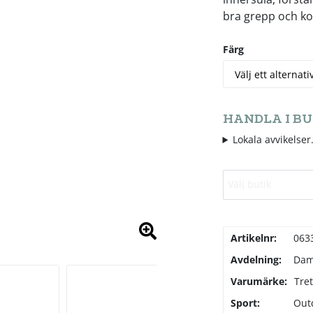
bra grepp och kom
Färg
HANDLA I BU
Lokala avvikelser.
Välj butik
Artikelnr:
063
Avdelning:
Da
Varumärke:
Tre
Sport:
Out