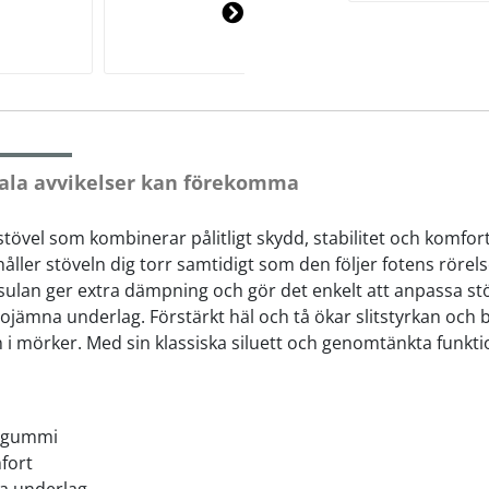
Ne
xt
ala avvikelser kan förekomma
vel som kombinerar pålitligt skydd, stabilitet och komfort
 håller stöveln dig torr samtidigt som den följer fotens röre
lan ger extra dämpning och gör det enkelt att anpassa stö
ojämna underlag. Förstärkt häl och tå ökar slitstyrkan och bi
en i mörker. Med sin klassiska siluett och genomtänkta funkti
turgummi
fort