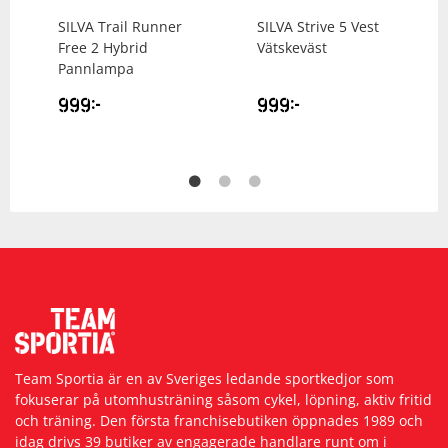
SILVA
Trail Runner
SILVA
Strive 5 Vest
Free 2 Hybrid
Vätskeväst
Pannlampa
999
kr
999
kr
Team Sportia är en av Sveriges ledande sportkedjor som
fokuserar på utomhusträning såsom cykel, löpning, aktiv fritid
och träning. Den första franchisebutiken öppnades 1989 och
idag drivs 39 butiker av engagerade handlare runt om i