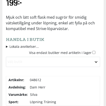
199
kr
Underkläder
Skydd
Underkläder
Skydd
Längdåkning
Mjuk och lätt soft flask med sugrör för smidig
Sporttillbehör
Sporttillbehör
Löpning
vätsketillgång under löpning, enkel att fylla på och
kompatibel med Strive-löparvästar.
Stavar
Stavar
Orientering
HANDLA I BUTIK
Lokala avvikelser...
Träning
Träning
Outdoor
Visa endast butiker med artikeln i lager
Välj butik
Tält
Tält
Padel
Väskor
Väskor
Rullskidor
Artikelnr:
048612
Avdelning:
Dam
Herr
Övrigt
Övrigt
Simning
Varumärke:
Silva
Sport:
Löpning
Träning
Sportswear