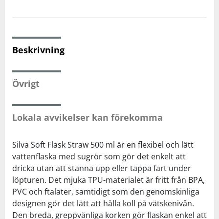
Squash
Beskrivning
Tennis
Träning
Övrigt
Volleyboll
Lokala avvikelser kan förekomma
Walking
Silva Soft Flask Straw 500 ml är en flexibel och lätt
vattenflaska med sugrör som gör det enkelt att
dricka utan att stanna upp eller tappa fart under
löpturen. Det mjuka TPU-materialet är fritt från BPA,
PVC och ftalater, samtidigt som den genomskinliga
designen gör det lätt att hålla koll på vätskenivån.
Den breda, greppvänliga korken gör flaskan enkel att