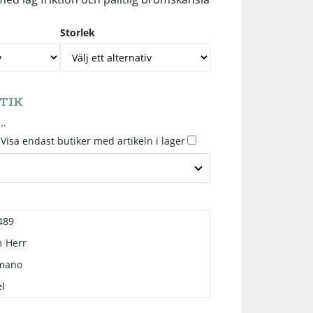
Storlek
TIK
..
Visa endast butiker med artikeln i lager
489
m
Herr
mano
l