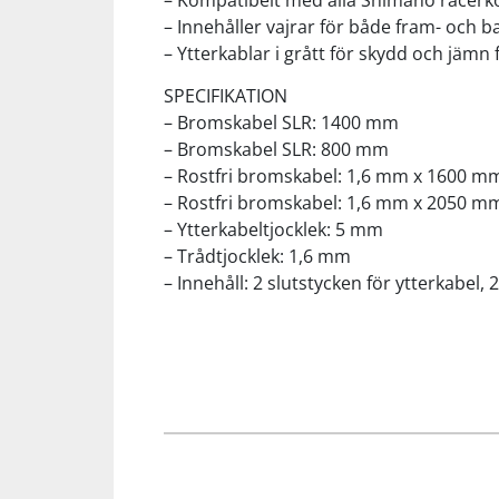
– Kompatibelt med alla Shimano racer
– Innehåller vajrar för både fram- och 
– Ytterkablar i grått för skydd och jämn
Squash
SPECIFIKATION
Tennis
– Bromskabel SLR: 1400 mm
– Bromskabel SLR: 800 mm
– Rostfri bromskabel: 1,6 mm x 1600 m
Träning
– Rostfri bromskabel: 1,6 mm x 2050 m
– Ytterkabeltjocklek: 5 mm
Volleyboll
– Trådtjocklek: 1,6 mm
– Innehåll: 2 slutstycken för ytterkabel
Walking