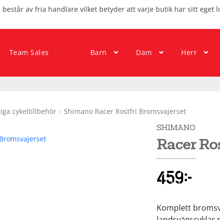
består av fria handlare vilket betyder att varje butik har sitt eget l
Team Sales
Barn
Dam
Herr
iga cykeltillbehör
Shimano Racer Rostfri Bromsvajerset
SHIMANO
Racer Ros
459
kr
Komplett bromsvaj
landsvägscyklar m