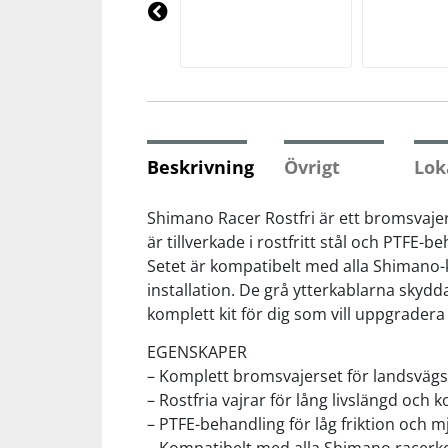
Underkläder
Skydd
Underkläder
Skydd
Längdåkning
Pre
vio
us
Sporttillbehör
Sporttillbehör
Löpning
Stavar
Stavar
Orientering
Beskrivning
Övrigt
Lok
Träning
Träning
Outdoor
Shimano Racer Rostfri är ett bromsvajer
är tillverkade i rostfritt stål och PTFE
Setet är kompatibelt med alla Shimano-
Tält
Tält
Padel
installation. De grå ytterkablarna skydd
komplett kit för dig som vill uppgradera
Väskor
Väskor
Rullskidor
EGENSKAPER
– Komplett bromsvajerset för landsvägs
Övrigt
Övrigt
Simning
– Rostfria vajrar för lång livslängd och
– PTFE-behandling för låg friktion och 
Sportswear