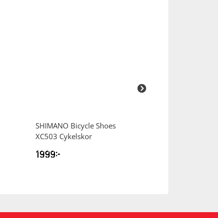
SHIMANO
Bicycle Shoes
SHIMANO
Bicyc
XC503 Cykelskor
RC703 Cykelsko
1999
kr
2799
kr