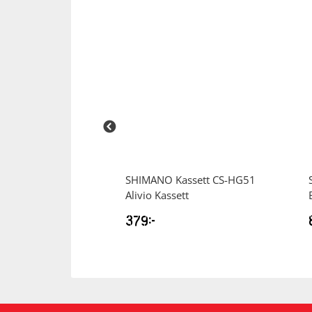
icycle Shoes
SHIMANO
Kassett CS-HG51
lskor
Alivio Kassett
379
kr