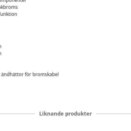
komponenter
bakbroms
 funktion
m
m
, 2 ändhättor för bromskabel
Liknande produkter