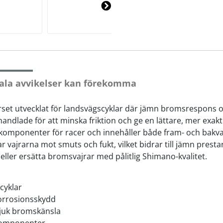
Ne
xt
ala avvikelser kan förekomma
set utvecklat för landsvägscyklar där jämn bromsrespons och
-behandlade för att minska friktion och ge en lättare, mer ex
komponenter för racer och innehåller både fram- och bakvaj
ar vajrarna mot smuts och fukt, vilket bidrar till jämn prest
 eller ersätta bromsvajrar med pålitlig Shimano-kvalitet.
cyklar
 korrosionsskydd
mjuk bromskänsla