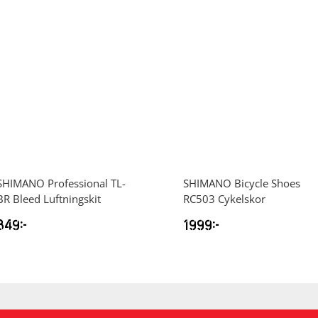
SHIMANO
Professional TL-
SHIMANO
Bicycle Shoes
BR Bleed Luftningskit
RC503 Cykelskor
849
kr
1999
kr