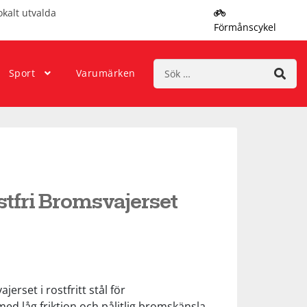
okalt utvalda
Förmånscykel
Sök
Sport
Varumärken
efter:
tfri Bromsvajerset
erset i rostfritt stål för
ed låg friktion och pålitlig bromskänsla