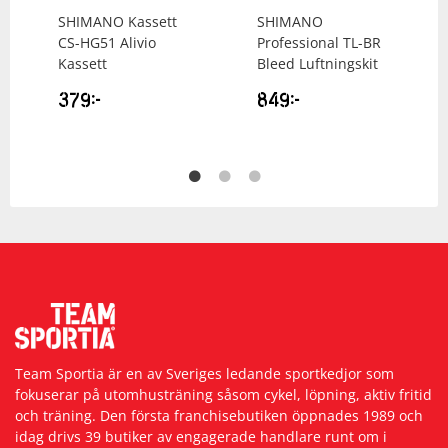
SHIMANO
Kassett
SHIMANO
CS-HG51 Alivio
Professional TL-BR
Kassett
Bleed Luftningskit
379
kr
849
kr
Team Sportia är en av Sveriges ledande sportkedjor som
fokuserar på utomhusträning såsom cykel, löpning, aktiv fritid
och träning. Den första franchisebutiken öppnades 1989 och
idag drivs 39 butiker av engagerade handlare runt om i