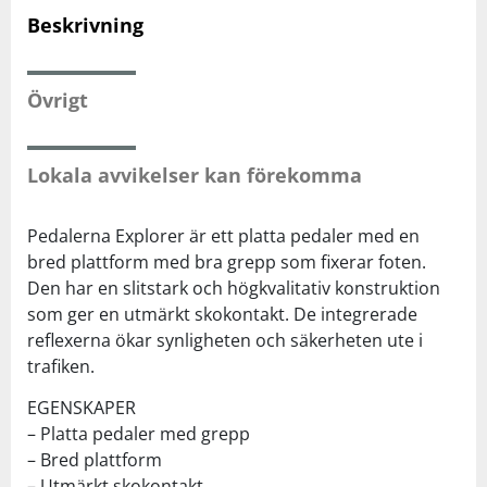
Beskrivning
Squash
Övrigt
Tennis
Lokala avvikelser kan förekomma
Träning
Pedalerna Explorer är ett platta pedaler med en
Volleyboll
bred plattform med bra grepp som fixerar foten.
Den har en slitstark och högkvalitativ konstruktion
Walking
som ger en utmärkt skokontakt. De integrerade
reflexerna ökar synligheten och säkerheten ute i
trafiken.
EGENSKAPER
– Platta pedaler med grepp
– Bred plattform
– Utmärkt skokontakt