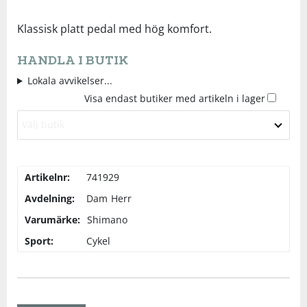
Underkläder
Skydd
Underkläder
Skydd
Längdåkning
Klassisk platt pedal med hög komfort.
HANDLA I BUTIK
Sporttillbehör
Sporttillbehör
Löpning
Lokala avvikelser...
Visa endast butiker med artikeln i lager
Stavar
Stavar
Orientering
Välj butik
Träning
Träning
Outdoor
Artikelnr:
741929
Tält
Tält
Padel
Avdelning:
Dam
Herr
Varumärke:
Shimano
Väskor
Väskor
Rullskidor
Sport:
Cykel
Övrigt
Övrigt
Simning
Sportswear