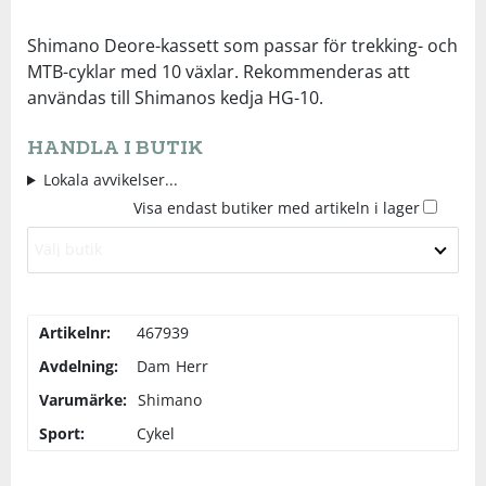
Underkläder
Skydd
Underkläder
Skydd
Längdåkning
Shimano Deore-kassett som passar för trekking- och
MTB-cyklar med 10 växlar. Rekommenderas att
användas till Shimanos kedja HG-10.
Sporttillbehör
Sporttillbehör
Löpning
HANDLA I BUTIK
Stavar
Stavar
Orientering
Lokala avvikelser...
Visa endast butiker med artikeln i lager
Träning
Träning
Outdoor
Välj butik
Tält
Tält
Padel
Artikelnr:
467939
Väskor
Väskor
Rullskidor
Avdelning:
Dam
Herr
Varumärke:
Shimano
Övrigt
Övrigt
Simning
Sport:
Cykel
Sportswear