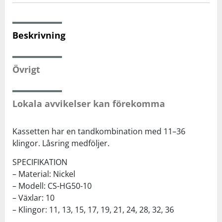
Squash
Beskrivning
Tennis
Övrigt
Träning
Lokala avvikelser kan förekomma
Volleyboll
Kassetten har en tandkombination med 11–36
Walking
klingor. Låsring medföljer.
SPECIFIKATION
– Material: Nickel
– Modell: CS-HG50-10
– Växlar: 10
– Klingor: 11, 13, 15, 17, 19, 21, 24, 28, 32, 36